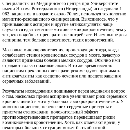
Специалисты из Медицинского центра при Университете
имени Эразма Роттердамского (Нидерланды) исследовали 1
062 пациентов в возрасте около 70 лет, используя технологию
магнитно-резонансного сканирования. Выяснилось, что у
принимающих аспирин и другие антикоагулянты чаще
случаются едва заметные мозговые микрокровотечения, чем у
тех, кто подобных препаратов не потребляет. И чем выше доза
аспирина, тем больше вероятность таких кровотечений.
Мозговые микрокровотечения, происходящие тогда, когда
ослабевают стенки кровеносных сосудов в мозге, зачастую
являются признаком болезни мелких сосудов. Обычно ими
страдают только пожилые люди. В то же время именно
пациентам преклонных лет врачи рекомендуют принимать
антикоагулянты как средство лечения или предотвращения
сердечных заболеваний.
Результаты исследования поднимают перед медиками вопрос
о том, насколько прием аспирина увеличивает риск серьезных
кровоизлияний в мозг у больных с микрокровотечениями. У
многих пациентов, перенесших сердечные приступы и
приступы стенокардии, положительный эффект
противосвертывающих препаратов перевешивает риски
возникновения кровотечений. Хотя, как отмечают врачи, у
некоторых больных ситуация может быть обратной: