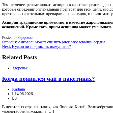
Тем не менее, рекомендовать аспирин в качестве средства для
которые определят оптимальный препарат для этой цели, его д
противовоспалительных препаратов на желудок, и принимать р
Аспирин традиционно применяют в качестве жаропонижающе
осложнений. Кроме того, прием аспирина может уменьшать 
Posted in
Здоровье
Навигация
Previous:
Алкоголь может снизить риск заболеваний сердца
Next:
Нужно ли поднимать иммунитет?
по
записям
Related Posts
Здоровье
Когда появился чай в пакетиках?
Kadmin
14.06.2026
0
В некоторых странах, таких, как Япония, Китай, Великобритан
удовлетворения жажды, а […]