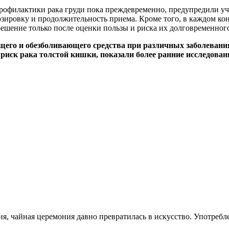
 профилактики рака груди пока преждевременно, предупредили у
озировку и продолжительность приема. Кроме того, в каждом ко
ешение только после оценки пользы и риска их долговременног
го и обезболивающего средства при различных заболевания
риск рака толстой кишки, показали более ранние исследован
ия, чайная церемония давно превратилась в искусство. Употребл