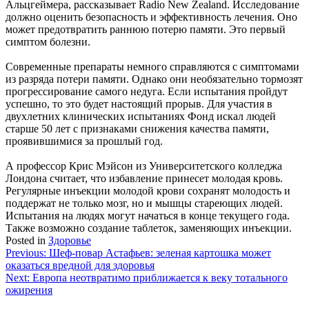
Альцгеймера, рассказывает Radio New Zealand. Исследование
должно оценить безопасность и эффективность лечения. Оно
может предотвратить раннюю потерю памяти. Это первый
симптом болезни.
Современные препараты немного справляются с симптомами
из разряда потери памяти. Однако они необязательно тормозят
прогрессирование самого недуга. Если испытания пройдут
успешно, то это будет настоящий прорыв. Для участия в
двухлетних клинических испытаниях Фонд искал людей
старше 50 лет с признаками снижения качества памяти,
проявившимися за прошлый год.
А профессор Крис Мэйсон из Университетского колледжа
Лондона считает, что избавление принесет молодая кровь.
Регулярные инъекции молодой крови сохранят молодость и
поддержат не только мозг, но и мышцы стареющих людей.
Испытания на людях могут начаться в конце текущего года.
Также возможно создание таблеток, заменяющих инъекции.
Posted in
Здоровье
Навигация
Previous:
Шеф-повар Астафьев: зеленая картошка может
оказаться вредной для здоровья
по
Next:
Европа неотвратимо приближается к веку тотального
записям
ожирения