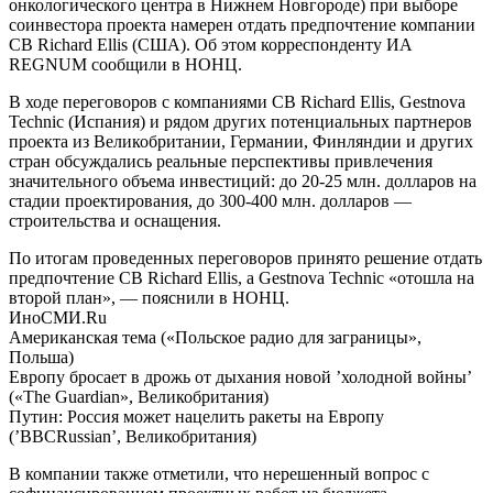
онкологического центра в Нижнем Новгороде) при выборе
соинвестора проекта намерен отдать предпочтение компании
CB Richard Ellis (США). Об этом корреспонденту ИА
REGNUM сообщили в НОНЦ.
В ходе переговоров с компаниями CB Richard Ellis, Gestnova
Technic (Испания) и рядом других потенциальных партнеров
проекта из Великобритании, Германии, Финляндии и других
стран обсуждались реальные перспективы привлечения
значительного объема инвестиций: до 20-25 млн. долларов на
стадии проектирования, до 300-400 млн. долларов —
строительства и оснащения.
По итогам проведенных переговоров принято решение отдать
предпочтение CB Richard Ellis, а Gestnova Technic «отошла на
второй план», — пояснили в НОНЦ.
ИноСМИ.Ru
Американская тема («Польское радио для заграницы»,
Польша)
Европу бросает в дрожь от дыхания новой ’холодной войны’
(«The Guardian», Великобритания)
Путин: Россия может нацелить ракеты на Европу
(’BBCRussian’, Великобритания)
В компании также отметили, что нерешенный вопрос с