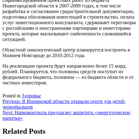
софинансированием проектных работ из бюджета
Нижегородской области в 2007-2009 годах, в том числе
разработка и согласование градостроительной документации,
подготовка обоснования инвестиций в строительство, оплата
услуг инвестиционного консультанта, сдерживает переговоры
с российскими и иностранными партнерами и инвесторами
проекта, которые высказывают озабоченность сложившейся
ситуацией.
Областной онкологический центр планируется построить в
Нижнем Новгороде до 2010-2012 года.
На реализацию проекта будет направленно более 15 млрд.
рублей. Планируется, что половина средств поступит из
федерального бюджета, половина — из бюджета области и от
частных инвесторов.
Posted in
Здоровье
Навигация
Previous:
В Винницкой области открыли центр для детей-
чернобыльцев
по
Next:
Наркоконтроль предлагает запретить «энергетические
записям
напитки»
Related Posts