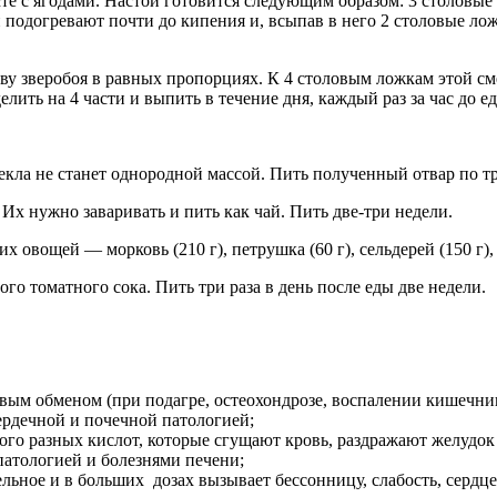
те с ягодами. Настой готовится следующим образом: 3 столовые
й подогревают почти до кипения и, всыпав в него 2 столовые 
ву зверобоя в равных пропорциях. К 4 столовым ложкам этой см
лить на 4 части и выпить в течение дня, каждый раз за час до ед
екла не станет однородной массой. Пить полученный отвар по три
х нужно заваривать и пить как чай. Пить две-три недели.
 овощей — морковь (210 г), петрушка (60 г), сельдерей (150 г)
ого томатного сока. Пить три раза в день после еды две недели.
ым обменом (при подагре, остеохондрозе, воспалении кишечника
рдечной и почечной патологией;
ого разных кислот, которые сгущают кровь, раздражают желудок 
патологией и болезнями печени;
ельное и в больших дозах вызывает бессонницу, слабость, серд