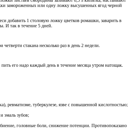
 ложки листьев смородины заливают 0,5 л кипятка, настаивают
ложки замороженных или одну ложку высушенных ягод черной
еси добавить 1 столовую ложку цветков ромашки, заварить в
ы. И так в течение 5 дней.
 четверти стакана несколько раз в день 2 недели.
, пить его надо каждый день в течение месяца утром натощак.
), ревматизме, туберкулезе, язве с повышенной кислотностью;
и эмаль зубов;
цебиение, головные боли, снижение потенции. Противопоказано