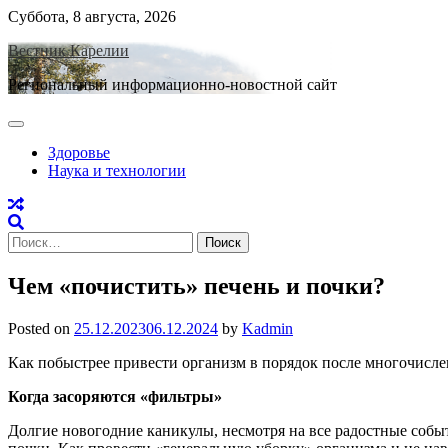
Skip
Суббота, 8 августа, 2026
to
Вестник Карелии
content
Региональный информационно-новостной сайт
Здоровье
Наука и технологии
Найти:
Чем «почистить» печень и почки?
Posted on
25.12.2023
06.12.2024
by
Kadmin
Как побыстрее привести организм в порядок после многочисл
Когда засоряются «фильтры»
Долгие новогодние каникулы, несмотря на все радостные соб