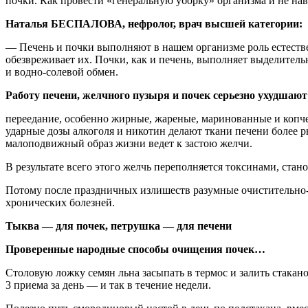
почки. Как провести «генеральную уборку» организма и не нав
Наталья БЕСПАЛОВА, нефролог, врач высшей категории:
— Печень и почки выполняют в нашем организме роль естестве
обезвреживает их. Почки, как и печень, выполняет выделител
и водно-солевой обмен.
Работу печени, желчного пузыря и почек серьезно ухудшают
переедание, особенно жирные, жареные, маринованные и копч
ударные дозы алкоголя и никотин делают ткани печени более 
малоподвижный образ жизни ведет к застою желчи.
В результате всего этого желчь переполняется токсинами, ста
Потому после праздничных излишеств разумные очистительно-
хронических болезней.
Тыква — для почек, петрушка — для печени
Проверенные народные способы очищения почек…
Столовую ложку семян льна засыпать в термос и залить стакано
3 приема за день — и так в течение недели.