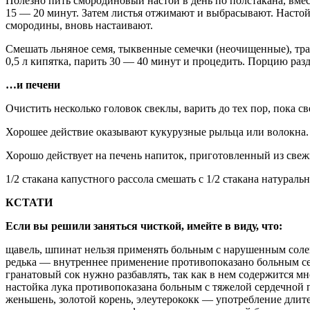
Полезно пить смородиновый настой в день по полстакана, вмес
15 — 20 минут. Затем листья отжимают и выбрасывают. Насто
смородины, вновь настаивают.
Смешать льняное семя, тыквенные семечки (неочищенные), тра
0,5 л кипятка, парить 30 — 40 минут и процедить. Порцию разде
…и печени
Очистить несколько головок свеклы, варить до тех пор, пока св
Хорошее действие оказывают кукурузные рыльца или волокна. И
Хорошо действует на печень напиток, приготовленный из свежих
1/2 стакана капустного рассола смешать с 1/2 стакана натуральн
КСТАТИ
Если вы решили заняться чисткой, имейте в виду, что:
щавель, шпинат нельзя применять больным с нарушенным солев
редька — внутреннее применение противопоказано больным се
гранатовый сок нужно разбавлять, так как в нем содержится мн
настойка лука противопоказана больным с тяжелой сердечной 
женьшень, золотой корень, элеутерококк — употребление длит