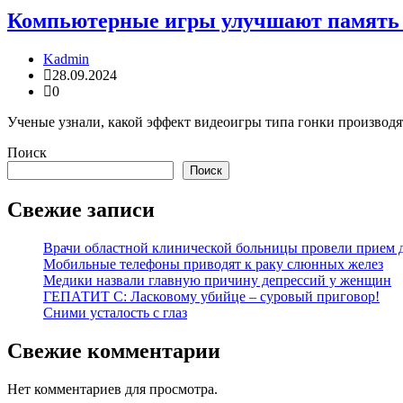
Компьютерные игры улучшают память 
Kadmin
28.09.2024
0
Ученые узнали, какой эффект видеоигры типа гонки производят
Поиск
Поиск
Свежие записи
Врачи областной клинической больницы провели прием д
Мобильные телефоны приводят к раку слюнных желез
Медики назвали главную причину депрессий у женщин
ГЕПАТИТ С: Ласковому убийце – суровый приговор!
Сними усталость с глаз
Свежие комментарии
Нет комментариев для просмотра.