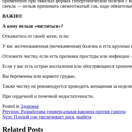
применение при тяжелых формах гипертонической болезни с 
свекла — нельзя принимать свежеотжатый сок, надо обязательн
ВАЖНО!
А кому нельзя «чиститься»?
Откажитесь от своей затеи, если:
У вас желчнокаменная (мочекаменная) болезнь и есть крупные
Отложите чистку, если есть признаки простуды или инфекции —
Если у вас есть острые воспаления или обостряющиеся хронич
Вы беременны или кормите грудью.
Также чистку не рекомендуется проводить женщинам за неделю
При сердечной и почечной недостаточности.
Posted in
Здоровье
Навигация
Previous:
Разработана универсальная вакцина против гриппа
Next:
Плохой сон увеличивает риск диабета
по
записям
Related Posts