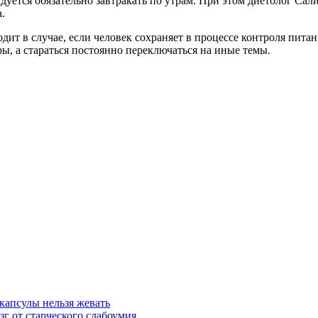
ндуется обязательно завтракать по утрам. При этом диетолог Сал
.
дит в случае, если человек сохраняет в процессе контроля пита
ы, а стараться постоянно переключаться на иные темы.
капсулы нельзя жевать
г от старческого слабоумия