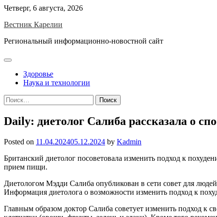
Skip
Четверг, 6 августа, 2026
to
Вестник Карелии
content
Региональный информационно-новостной сайт
Здоровье
Наука и технологии
Найти:
Daily: диетолог Салиба рассказала о сп
Posted on
11.04.2024
05.12.2024
by
Kadmin
Британский диетолог посоветовала изменить подход к похуден
прием пищи.
Диетологом Мэдди Салиба опубликован в сети совет для людей
Информация диетолога о возможности изменить подход к похуд
Главным образом доктор Салиба советует изменить подход к с