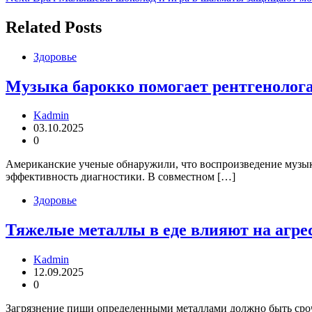
по
записям
Related Posts
Здоровье
Музыка барокко помогает рентгенолога
Kadmin
03.10.2025
0
Американские ученые обнаружили, что воспроизведение музыки
эффективность диагностики. В совместном […]
Здоровье
Тяжелые металлы в еде влияют на агре
Kadmin
12.09.2025
0
Загрязнение пищи определенными металлами должно быть сроч