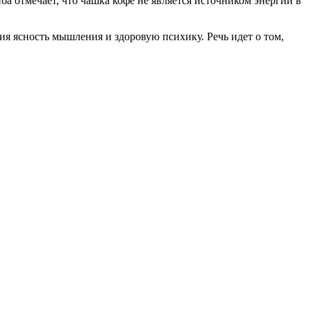
иба отмечает, что чашка кофе не является источником энергии в
ния ясность мышления и здоровую психику. Речь идет о том,