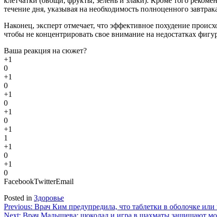
клетчатки (овощи, фрукты, зелень и злаки). Кроме того рекоме
течение дня, указывая на необходимость полноценного завтрака
Наконец, эксперт отмечает, что эффективное похудение происхо
чтобы не концентрировать свое внимание на недостатках фигур
Ваша реакция на сюжет?
+1
0
+1
0
+1
0
+1
0
+1
1
+1
0
+1
0
Facebook
Twitter
Email
Posted in
Здоровье
Навигация
Previous:
Врач Ким предупредила, что таблетки в оболочке или 
Next:
Врач Малышева: шоколад и игра в шахматы защищают моз