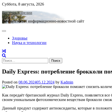
Skip
Суббота, 8 августа, 2026
to
Вестник Карелии
content
Региональный информационно-новостной сайт
Здоровье
Наука и технологии
Найти:
Daily Express: потребление брокколи п
Posted on
08.06.2024
05.12.2024
by
Kadmin
Как передаёт британский журнал Daily Express, появляется все
своим уникальным фитохимическим веществам брокколи сможе
Данный продукт содержит антиоксиданты, которые в положител