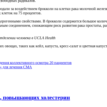
свободных радикалов.
юдали за воздействием брокколи на клетки рака молочной железы
 клеток на 75 процентов.
ерогенными свойствами. В брокколи содержится большое колич
ьным соединением, снижающим риск развития рака простаты, ра
тделении человека в UCLA Health
их овощах, таких как кейл, капуста, кресс-салат и цветная капу
дения коллективного осмотра 20 пациентов
a» для лечения СМА
к, повышающих холестерин