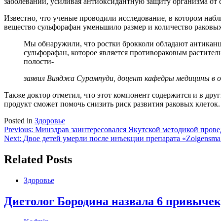
заболеваний, усиливая антиоксидантную защиту организма от 
Известно, что ученые проводили исследование, в котором набл
вещество сульфорафан уменьшило размер и количество раковых
Мы обнаружили, что ростки брокколи обладают антиканц
сульфорафан, которое является противораковым растител
полости-
заявил Вияджа Сурампуди, доцент кафедры медицины в о
Также доктор отметил, что этот компонент содержится и в друг
продукт сможет помочь снизить риск развития раковых клеток.
Posted in
Здоровье
Навигация
Previous:
Минздрав заинтересовался Якутской методикой прове
Next:
Двое детей умерли после инъекции препарата «Zolgensm
по
записям
Related Posts
Здоровье
Диетолог Бородина назвала 6 привыче