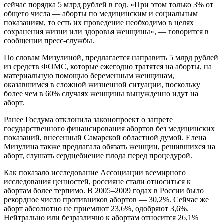
сейчас порядка 5 млрд рублей в год. «При этом только 3% от
общего числа — аборты по медицинским и социальным
показаниям, то есть их проведение необходимо в целях
сохранения жизни или здоровья женщины», — говорится в
сообщении пресс-службы.
По словам Мизулиной, предлагается направить 5 млрд рублей
из средств ФОМС, которые ежегодно тратятся на аборты, на
материальную помощью беременным женщинам,
оказавшимся в сложной жизненной ситуации, поскольку
более чем в 60% случаях женщины вынужденно идут на
аборт.
Ранее Госдума отклонила законопроект о запрете
государственного финансирования абортов без медицинских
показаний, внесенный Самарской областной думой. Елена
Мизулина также предлагала обязать женщин, решившихся на
аборт, слушать сердцебиение плода перед процедурой.
Как показало исследование Ассоциации всемирного
исследования ценностей, россияне стали относиться к
абортам более терпимо. В 2005–2009 годах в России было
рекордное число противников абортов — 30,2%. Сейчас же
аборт абсолютно не приемлют 23,6%, одобряют 3,6%.
Нейтрально или безразлично к абортам относится 26,1%