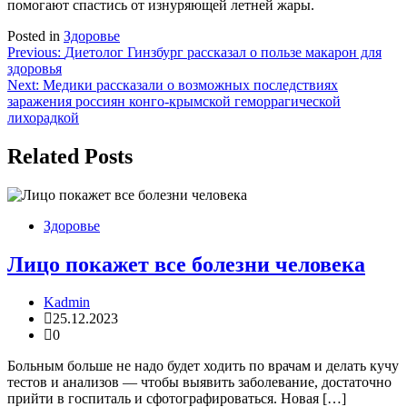
помогают спастись от изнуряющей летней жары.
Posted in
Здоровье
Навигация
Previous:
Диетолог Гинзбург рассказал о пользе макарон для
здоровья
по
Next:
Медики рассказали о возможных последствиях
записям
заражения россиян конго-крымской геморрагической
лихорадкой
Related Posts
Здоровье
Лицо покажет все болезни человека
Kadmin
25.12.2023
0
Больным больше не надо будет ходить по врачам и делать кучу
тестов и анализов — чтобы выявить заболевание, достаточно
прийти в госпиталь и сфотографироваться. Новая […]