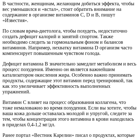
В частности, женщинам, желающим добиться эффекта, чтобы
вес уменьшился и «встал», стоит обратить внимание на
содержание в организме витаминов С, D и В, пишут
«Известия».
По словам врача-диетолога, чтобы похудеть, недостаточно
создать дефицит калорий и занятий спортом. Также
необходимо следить за гормональным фоном и балансов
витаминов. Например, нехватку витамина D организм часто
компенсирует повышенным чувством голода.
Дефицит витамина В значительно замедлит метаболизм и весь
процесс похудения. Именно он является важнейшим
катализатором окисления жира. Особенно важно принимать
продукты, содержащие этот витамин перед тренировкой, так
как это увеличивает эффективность выполненных
упражнений.
Витамин С влияет на процесс образования коллагена, что
тоже немаловажно во время похудения. Если вы хотите, чтобы
ваша кожа дольше оставалась молодой и упругой, следите за
тем, чтобы концентрация этого витамина в крови находилась
в приделах 0,4-1,2 мг/дл.
Ранее портал «Вестник Карелии» писал о продуктах, которые