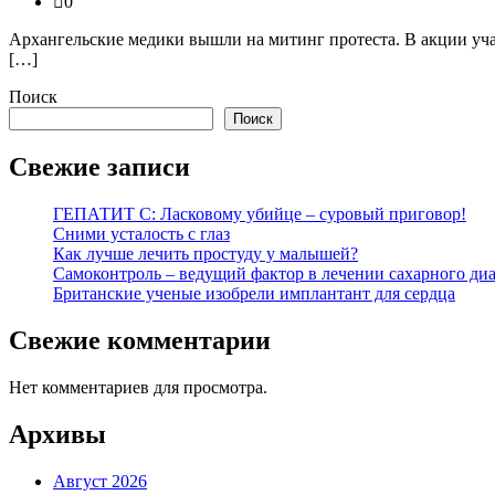
0
Архангельские медики вышли на митинг протеста. В акции уча
[…]
Поиск
Поиск
Свежие записи
ГЕПАТИТ С: Ласковому убийце – суровый приговор!
Сними усталость с глаз
Как лучше лечить простуду у малышей?
Самоконтроль – ведущий фактор в лечении сахарного диа
Британские ученые изобрели имплантант для сердца
Свежие комментарии
Нет комментариев для просмотра.
Архивы
Август 2026