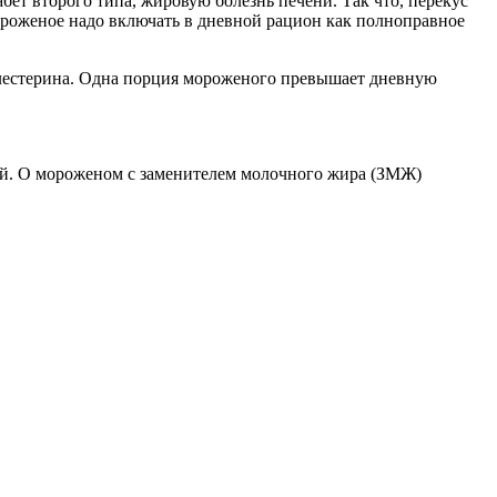
бет второго типа, жировую болезнь печени. Так что, перекус
ороженое надо включать в дневной рацион как полноправное
лестерина. Одна порция мороженого превышает дневную
кий. О мороженом с заменителем молочного жира (ЗМЖ)