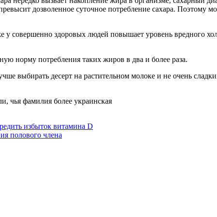
ра нередко вызвает накопление жира в организме, сахарный диа
превысит дозволенное суточное потребление сахара. Поэтому м
 у совершенно здоровых людей повышает уровень вредного хо
ую норму потребления таких жиров в два и более раза.
 лучше выбирать десерт на растительном молоке и не очень слад
и, чья фамилия более украинская
вредить избыток витамина D
ия полового члена