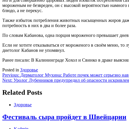
Но и для совершенно здоровых людей избыток потребления саха
мороженым не безвреден, он с высокой вероятностью намного 
блюдо, а не перекус.
Также избыток потребления животных насыщенных жиров даже
потребность в них в два и более раза.
По словам Кабанова, одна порция мороженого превышает дневн
Если не хотите отказываться от мороженого в своём меню, то
диетолог Кабанов не упомянул.
Ранее писали: В Калининграде Хохол и Свинко в драке выяснял
Posted in
Здоровье
Навигация
Previous:
Дерматолог Мухина: Работе почек может серьезно на
Next:
Уролог Лубенников предупредил об опасности искривлен
по
записям
Related Posts
Здоровье
Фестиваль сыра пройдет в Швейцарии
Kadmin