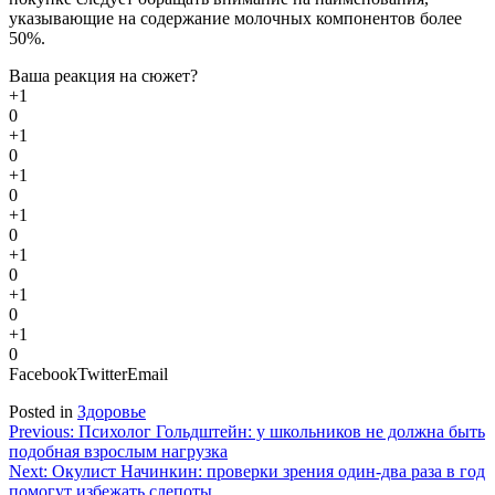
указывающие на содержание молочных компонентов более
50%.
Ваша реакция на сюжет?
+1
0
+1
0
+1
0
+1
0
+1
0
+1
0
+1
0
Facebook
Twitter
Email
Posted in
Здоровье
Навигация
Previous:
Психолог Гольдштейн: у школьников не должна быть
подобная взрослым нагрузка
по
Next:
Окулист Начинкин: проверки зрения один-два раза в год
записям
помогут избежать слепоты