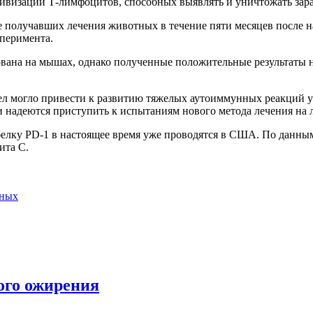
тивизации Т-лимфоцитов, способных выявлять и уничтожать зар
получавших лечения животных в течение пяти месяцев после н
сперимента.
ана на мышах, однако полученные положительные результаты н
ел могло привести к развитию тяжелых аутоиммунных реакций у
и надеются приступить к испытаниям нового метода лечения на 
елку PD-1 в настоящее время уже проводятся в США. По данным
ита С.
чных
ого ожирения