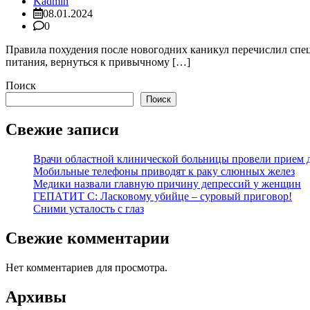
Kadmin
08.01.2024
0
Правила похудения после новогодних каникул перечислил спец
питания, вернуться к привычному […]
Поиск
Поиск
Свежие записи
Врачи областной клинической больницы провели прием д
Мобильные телефоны приводят к раку слюнных желез
Медики назвали главную причину депрессий у женщин
ГЕПАТИТ С: Ласковому убийце – суровый приговор!
Сними усталость с глаз
Свежие комментарии
Нет комментариев для просмотра.
Архивы