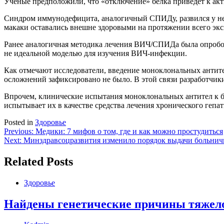
Ученые предположили, что «отключение» белка приведет к ак
Синдром иммунодефицита, аналогичный СПИДу, развился у не 
макаки оставались внешне здоровыми на протяжении всего эк
Ранее аналогичная методика лечения ВИЧ/СПИДа была опробов
не идеальной моделью для изучения ВИЧ-инфекции.
Как отмечают исследователи, введение моноклональных антит
осложнений зафиксировано не было. В этой связи разработчик
Впрочем, клинические испытания моноклональных антител к б
испытывает их в качестве средства лечения хронического гепат
Posted in
Здоровье
Навигация
Previous:
Медики: 7 мифов о том, где и как можно простудиться
Next:
Минздравсоцразвития изменило порядок выдачи больни
по
записям
Related Posts
Здоровье
Найдены генетические причины тяжел