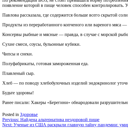
По рекомендации ВОЗ, не стоит превышать норму потребления с
появление которой в пище человек способен контролировать. 
Павлова рассказала, где содержится больше всего скрытой соли
Продукты из переработанного копченого или вареного мяса — 
Консервы рыбные и мясные — правда, в случае с морской рыбой
Сухие смеси, соусы, бульонные кубики.
Чипсы и снеки.
Полуфабрикаты, готовая замороженная еда.
Плавленый сыр.
Хлеб — по поводу хлебобулочных изделий эндокринолог уточняе
Будьте здоровы!
Ранее писали: Хакеры «Берегини» обнародовали разрушительн
Posted in
Здоровье
Навигация
Previous:
Найдена альтернатива нездоровой пище
Next:
Ученые из США раскрыли главную тайну пандемии: уми