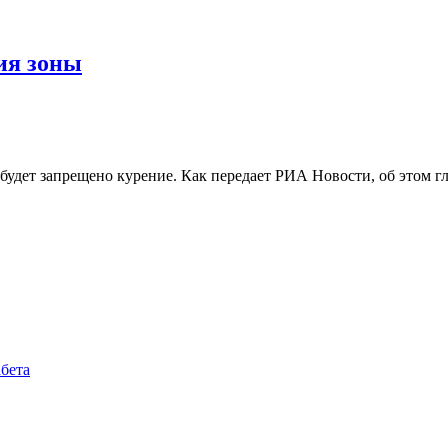
ия зоны
х будет запрещено курение. Как передает РИА Новости, об это
бета