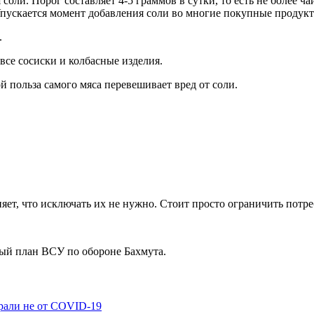
оли. Порог составляет 4-5 граммов в сутки, то есть не более ч
Упускается момент добавления соли во многие покупные продукт
.
все сосиски и колбасные изделия.
 польза самого мяса перевешивает вред от соли.
т, что исключать их не нужно. Стоит просто ограничить потреб
ый план ВСУ по обороне Бахмута.
рали не от COVID-19