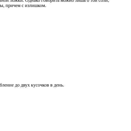
айной ложки. Однако говорить можно лишь о той соли,
ы, причем с излишком.
ление до двух кусочков в день.