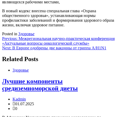
являющихся рабочими местами,
В новый кодекс внесена специальная глава «Охрана
общественного здоровья», устанавливающая нормы
профилактики заболеваний и формирования здорового образа
жизни, включая здоровое питание.
Posted in
Здоровье
Навигация
Previous:
Межрегиональная научно-практическая конференция
«Актуальные вопросы онкологической службы»
по
Next:
В Европе одобрены две вакцины от гриппа A/H1N1
записям
Related Posts
Здоровье
Лучшие компоненты
средиземноморской диеты
Kadmin
01.07.2025
0