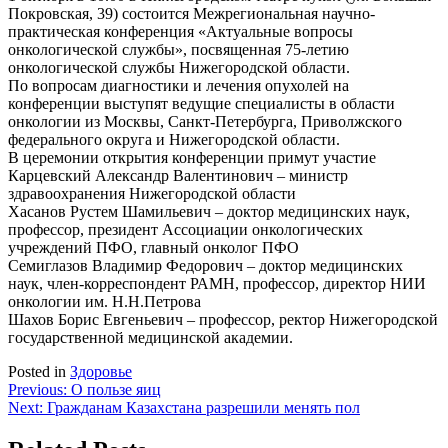
Покровская, 39) состоится Межрегиональная научно-
практическая конференция «Актуальные вопросы
онкологической службы», посвященная 75-летию
онкологической службы Нижегородской области.
По вопросам диагностики и лечения опухолей на
конференции выступят ведущие специалисты в области
онкологии из Москвы, Санкт-Петербурга, Приволжского
федерального округа и Нижегородской области.
В церемонии открытия конференции примут участие
Карцевский Александр Валентинович – министр
здравоохранения Нижегородской области
Хасанов Рустем Шамильевич – доктор медицинских наук,
профессор, президент Ассоциации онкологических
учреждений ПФО, главный онколог ПФО
Семиглазов Владимир Федорович – доктор медицинских
наук, член-корреспондент РАМН, профессор, директор НИИ
онкологии им. Н.Н.Петрова
Шахов Борис Евгеньевич – профессор, ректор Нижегородской
государственной медицинской академии.
Posted in
Здоровье
Навигация
Previous:
О пользе яиц
Next:
Гражданам Казахстана разрешили менять пол
по
записям