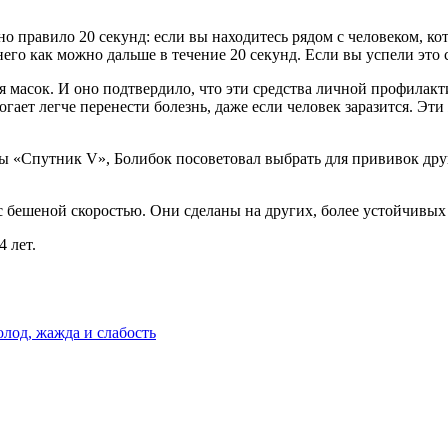
 правило 20 секунд: если вы находитесь рядом с человеком, кот
него как можно дальше в течение 20 секунд. Если вы успели это с
я масок. И оно подтвердило, что эти средства личной профилак
ает легче перенести болезнь, даже если человек заразится. Эт
Спутник V», Болибок посоветовал выбрать для прививок другу
с бешеной скоростью. Они сделаны на других, более устойчивы
 лет.
олод, жажда и слабость