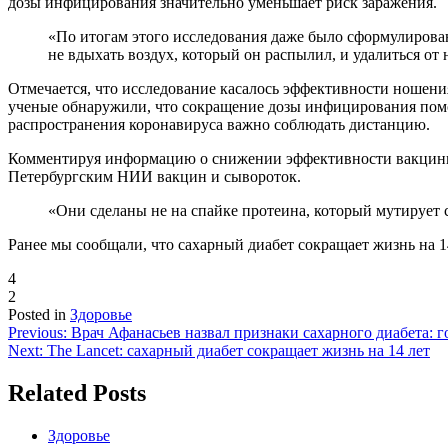
дозы инфицирования значительно уменьшает риск заражения.
«По итогам этого исследования даже было сформулировано
не вдыхать воздух, который он распылил, и удалиться от 
Отмечается, что исследование касалось эффективности ношени
ученые обнаружили, что сокращение дозы инфицирования помог
распространения коронавируса важно соблюдать дистанцию.
Комментируя информацию о снижении эффективности вакцины «
Петербургским НИИ вакцин и сывороток.
«Они сделаны не на спайке протеина, который мутирует 
Ранее мы сообщали, что сахарный диабет сокращает жизнь на 14
4
2
Posted in
Здоровье
Навигация
Previous:
Врач Афанасьев назвал признаки сахарного диабета: г
Next:
The Lancet: сахарный диабет сокращает жизнь на 14 лет
по
записям
Related Posts
Здоровье