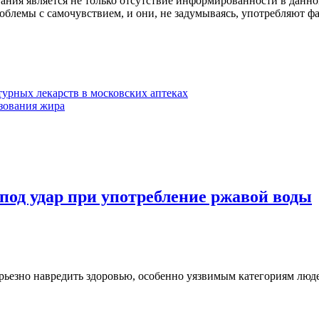
ания является не только отсутствие информированности в данно
блемы с самочувствием, и они, не задумываясь, употребляют фа
турных лекарств в московских аптеках
ьзования жира
под удар при употребление ржавой воды
ьезно навредить здоровью, особенно уязвимым категориям люде