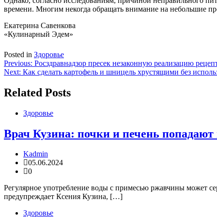
Однако, согласно исследованиям, причиной неправильного пит
времени. Многим некогда обращать внимание на небольшие про
Екатерина Савенкова
«Кулинарный Эдем»
Posted in
Здоровье
Навигация
Previous:
Росздравнадзор пресек незаконную реализацию рецеп
Next:
Как сделать картофель и шницель хрустящими без испол
по
записям
Related Posts
Здоровье
Врач Кузина: почки и печень попадают 
Kadmin
05.06.2024
0
Регулярное употребление воды с примесью ржавчины может сер
предупреждает Ксения Кузина, […]
Здоровье