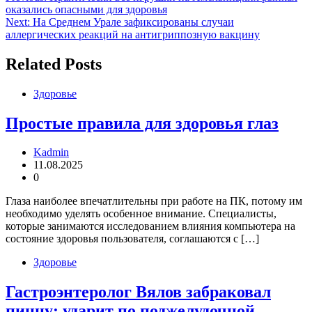
оказались опасными для здоровья
по
Next:
На Среднем Урале зафиксированы случаи
записям
аллергических реакций на антигриппозную вакцину
Related Posts
Здоровье
Простые правила для здоровья глаз
Kadmin
11.08.2025
0
Глаза наиболее впечатлительны при работе на ПК, потому им
необходимо уделять особенное внимание. Специалисты,
которые занимаются исследованием влияния компьютера на
состояние здоровья пользователя, соглашаются с […]
Здоровье
Гастроэнтеролог Вялов забраковал
пиццу: ударит по поджелудочной