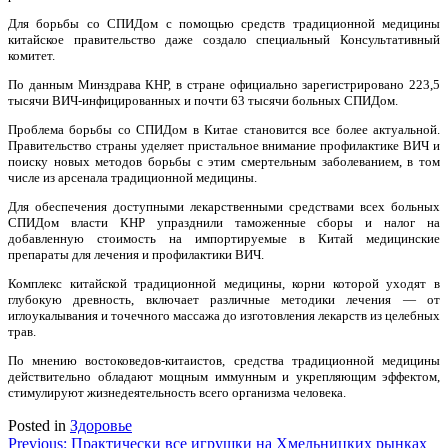
Для борьбы со СПИДом с помощью средств традиционной медицины
китайское правительство даже создало специальный Консультативный
комитет.
По данным Минздрава КНР, в стране официально зарегистрировано 223,5
тысячи ВИЧ-инфицированных и почти 63 тысячи больных СПИДом.
Проблема борьбы со СПИДом в Китае становится все более актуальной.
Правительство страны уделяет пристальное внимание профилактике ВИЧ и
поиску новых методов борьбы с этим смертельным заболеванием, в том
числе из арсенала традиционной медицины.
Для обеспечения доступными лекарственными средствами всех больных
СПИДом власти КНР упразднили таможенные сборы и налог на
добавленную стоимость на импортируемые в Китай медицинские
препараты для лечения и профилактики ВИЧ.
Комплекс китайской традиционной медицины, корни которой уходят в
глубокую древность, включает различные методики лечения — от
иглоукалывания и точечного массажа до изготовления лекарств из целебных
трав.
По мнению востоковедов-китаистов, средства традиционной медицины
действительно обладают мощным иммунным и укрепляющим эффектом,
стимулируют жизнедеятельность всего организма человека.
Posted in
Здоровье
Навигация
Previous:
Практически все игрушки на Хмельницких рынках