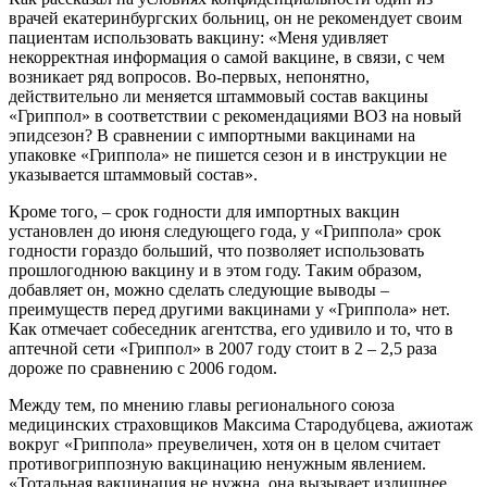
врачей екатеринбургских больниц, он не рекомендует своим
пациентам использовать вакцину: «Меня удивляет
некорректная информация о самой вакцине, в связи, с чем
возникает ряд вопросов. Во-первых, непонятно,
действительно ли меняется штаммовый состав вакцины
«Гриппол» в соответствии с рекомендациями ВОЗ на новый
эпидсезон? В сравнении с импортными вакцинами на
упаковке «Гриппола» не пишется сезон и в инструкции не
указывается штаммовый состав».
Кроме того, – срок годности для импортных вакцин
установлен до июня следующего года, у «Гриппола» срок
годности гораздо больший, что позволяет использовать
прошлогоднюю вакцину и в этом году. Таким образом,
добавляет он, можно сделать следующие выводы –
преимуществ перед другими вакцинами у «Гриппола» нет.
Как отмечает собеседник агентства, его удивило и то, что в
аптечной сети «Гриппол» в 2007 году стоит в 2 – 2,5 раза
дороже по сравнению с 2006 годом.
Между тем, по мнению главы регионального союза
медицинских страховщиков Максима Стародубцева, ажиотаж
вокруг «Гриппола» преувеличен, хотя он в целом считает
противогриппозную вакцинацию ненужным явлением.
«Тотальная вакцинация не нужна, она вызывает излишнее