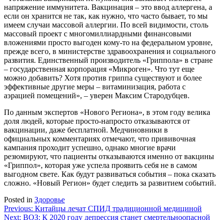
напряжение иммунитета. Вакцинация – это ввод аллергена, а
если он хранится не так, как нужно, что часто бывает, то мы
имеем случаи массовой аллергии. По всей видимости, столь
массовый проект с многомиллиардными финансовыми
вложениями просто выгоден кому-то на федеральном уровне,
прежде всего, в министерстве здравоохранения и социального
развития. Единственный производитель «Гриппола» в стране
– государственная корпорация «Микроген». Что тут еще
можно добавить? Хотя против гриппа существуют и более
эффективные другие меры – витаминизация, работа с
аэрацией помещений», – уверен Максим Стародубцев.
По данным экспертов «Нового Региона», в этом году велика
доля людей, которые просто-напросто отказываются от
вакцинации, даже бесплатной. Медчиновники в
официальных комментариях отмечают, что прививочная
кампания проходит успешно, однако многие врачи
резюмируют, что пациенты отказываются именно от вакцины
«Гриппол», которая уже успела проявить себя не в самом
выгодном свете. Как будут развиваться события – пока сказать
сложно. «Новый Регион» будет следить за развитием событий.
Posted in
Здоровье
Навигация
Previous:
Китайцы лечат СПИД традиционной медициной
Next:
ВОЗ: К 2020 году депрессия станет смертельноопасной