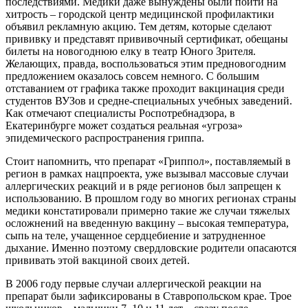
последствиями. Медики даже вынуждены были пойти на
хитрость – городской центр медицинской профилактики
объявил рекламную акцию. Тем детям, которые сделают
прививку и представят прививочный сертификат, обещаны
билеты на новогоднюю елку в театр Юного Зрителя.
Желающих, правда, воспользоваться этим предновогодним
предложением оказалось совсем немного. С большим
отставанием от графика также проходит вакцинация среди
студентов ВУЗов и средне-специальных учебных заведений.
Как отмечают специалисты Роспотребнадзора, в
Екатеринбурге может создаться реальная «угроза»
эпидемического распространения гриппа.
Стоит напомнить, что препарат «Гриппол», поставляемый в
регион в рамках нацпроекта, уже вызывал массовые случаи
аллергических реакций и в ряде регионов был запрещен к
использованию. В прошлом году во многих регионах страны
медики констатировали примерно такие же случаи тяжелых
осложнений на введенную вакцину – высокая температура,
сыпь на теле, учащенное сердцебиение и затрудненное
дыхание. Именно поэтому свердловские родители опасаются
прививать этой вакциной своих детей.
В 2006 году первые случаи аллергической реакции на
препарат были зафиксированы в Ставропольском крае. Трое