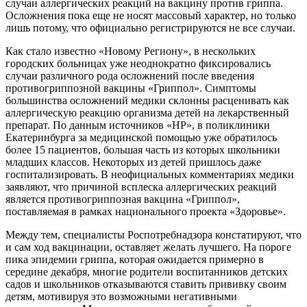
случаи аллергических реакций на вакцину против гриппа.
Осложнения пока еще не носят массовый характер, но только
лишь потому, что официально регистрируются не все случаи.
Как стало известно «Новому Региону», в нескольких
городских больницах уже неоднократно фиксировались
случаи различного рода осложнений после введения
противогриппозной вакцины «Гриппол». Симптомы
большинства осложнений медики склонны расценивать как
аллергическую реакцию организма детей на лекарственный
препарат. По данным источников «НР», в поликлиники
Екатеринбурга за медицинской помощью уже обратилось
более 15 пациентов, большая часть из которых школьники
младших классов. Некоторых из детей пришлось даже
госпитализировать. В неофициальных комментариях медики
заявляют, что причиной всплеска аллергических реакций
является противогриппозная вакцина «Гриппол»,
поставляемая в рамках национального проекта «Здоровье».
Между тем, специалисты Роспотребнадзора констатируют, что
и сам ход вакцинации, оставляет желать лучшего. На пороге
пика эпидемии гриппа, которая ожидается примерно в
середине декабря, многие родители воспитанников детских
садов и школьников отказываются ставить прививку своим
детям, мотивируя это возможными негативными