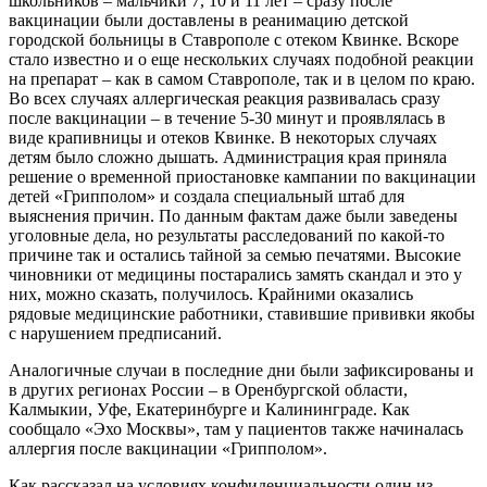
школьников – мальчики 7, 10 и 11 лет – сразу после
вакцинации были доставлены в реанимацию детской
городской больницы в Ставрополе с отеком Квинке. Вскоре
стало известно и о еще нескольких случаях подобной реакции
на препарат – как в самом Ставрополе, так и в целом по краю.
Во всех случаях аллергическая реакция развивалась сразу
после вакцинации – в течение 5-30 минут и проявлялась в
виде крапивницы и отеков Квинке. В некоторых случаях
детям было сложно дышать. Администрация края приняла
решение о временной приостановке кампании по вакцинации
детей «Грипполом» и создала специальный штаб для
выяснения причин. По данным фактам даже были заведены
уголовные дела, но результаты расследований по какой-то
причине так и остались тайной за семью печатями. Высокие
чиновники от медицины постарались замять скандал и это у
них, можно сказать, получилось. Крайними оказались
рядовые медицинские работники, ставившие прививки якобы
с нарушением предписаний.
Аналогичные случаи в последние дни были зафиксированы и
в других регионах России – в Оренбургской области,
Калмыкии, Уфе, Екатеринбурге и Калининграде. Как
сообщало «Эхо Москвы», там у пациентов также начиналась
аллергия после вакцинации «Грипполом».
Как рассказал на условиях конфиденциальности один из