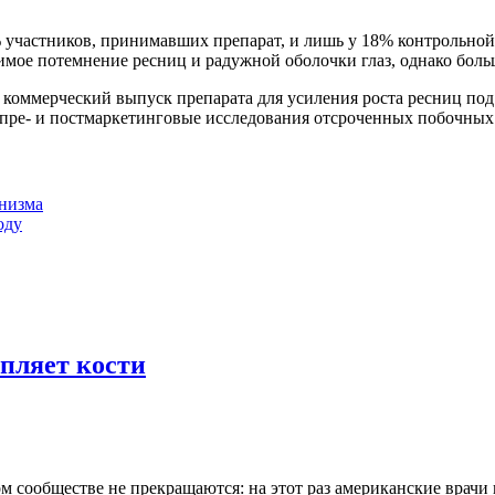
% участников, принимавших препарат, и лишь у 18% контрольно
имое потемнение ресниц и радужной оболочки глаз, однако боль
 коммерческий выпуск препарата для усиления роста ресниц под 
ре- и постмаркетинговые исследования отсроченных побочных э
анизма
оду
пляет кости
м сообществе не прекращаются: на этот раз американские врачи 