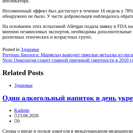
аппликатора.
Несомненный эффект был достигнут в течение 16 недель у 78
обнаружено не было. У части добровольцев наблюдалось обрат
На основании этих испытаний Allergan подала заявку в FDA на
мнению независимых экспертов, необходимы дополнительные п
различных этнических и возрастных групп.
Posted in
Здоровье
Навигация
Previous:
Биологи: Мармелад выводит тяжелые металлы из орг
Next:
Онкология станет главной причиной смертности в 2010 г
по
записям
Related Posts
Здоровье
Один алкогольный напиток в день укре
Kadmin
23.06.2026
0
Споры о вреде и пользе алкоголя в международном медицинско