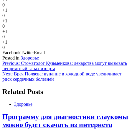
0
+1
0
+1
0
+1
0
+1
0
Facebook
Twitter
Email
Posted in
Здоровье
Навигация
Previous:
Стоматолог Кузьменкова: лекарства могут вызывать
неприятный запах изо рта
по
Next:
Врач Поляева: купание в холодной воде увеличивает
записям
риск сердечных болезней
Related Posts
Здоровье
Программу для диагностики глаукомы
можно будет скачать из интернета