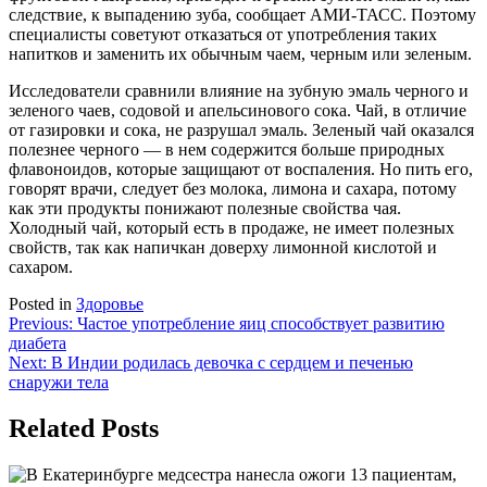
следствие, к выпадению зуба, сообщает АМИ-ТАСС. Поэтому
специалисты советуют отказаться от употребления таких
напитков и заменить их обычным чаем, черным или зеленым.
Исследователи сравнили влияние на зубную эмаль черного и
зеленого чаев, содовой и апельсинового сока. Чай, в отличие
от газировки и сока, не разрушал эмаль. Зеленый чай оказался
полезнее черного — в нем содержится больше природных
флавоноидов, которые защищают от воспаления. Но пить его,
говорят врачи, следует без молока, лимона и сахара, потому
как эти продукты понижают полезные свойства чая.
Холодный чай, который есть в продаже, не имеет полезных
свойств, так как напичкан доверху лимонной кислотой и
сахаром.
Posted in
Здоровье
Навигация
Previous:
Частое употребление яиц способствует развитию
диабета
по
Next:
В Индии родилась девочка с сердцем и печенью
записям
снаружи тела
Related Posts