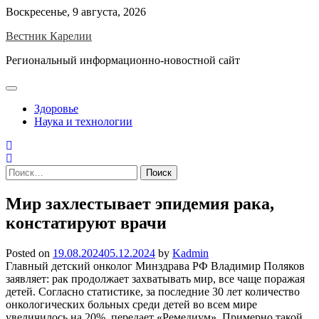
Skip
Воскресенье, 9 августа, 2026
to
Вестник Карелии
content
Региональный информационно-новостной сайт
Здоровье
Наука и технологии
Найти:
Мир захлестывает эпидемия рака,
констатируют врачи
Posted on
19.08.2024
05.12.2024
by
Kadmin
​Главный детский онколог Минздрава РФ Владимир Поляков
заявляет: рак продолжает захватывать мир, все чаще поражая
детей. Согласно статистике, за последние 30 лет количество
онкологических больных среди детей во всем мире
увеличилось на 20%, передает «Ремедиум». Примерно такой