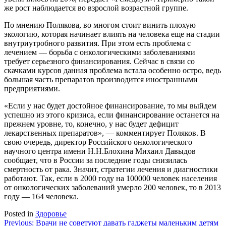
же рост наблюдается во взрослой возрастной группе.
По мнению Полякова, во многом стоит винить плохую
экологию, которая начинает влиять на человека еще на стадии
внутриутробного развития. При этом есть проблема с
лечением — борьба с онкологическими заболеваниями
требует серьезного финансирования. Сейчас в связи со
скачками курсов данная проблема встала особенно остро, ведь
большая часть препаратов производится иностранными
предприятиями.
«Если у нас будет достойное финансирование, то мы выйдем
успешно из этого кризиса, если финансирование останется на
прежнем уровне, то, конечно, у нас будет дефицит
лекарственных препаратов», — комментирует Поляков. В
свою очередь, директор Российского онкологического
научного центра имени Н.Н.Блохина Михаил Давыдов
сообщает, что в России за последние годы снизилась
смертность от рака. Значит, стратегии лечения и диагностики
работают. Так, если в 2000 году на 100000 человек населения
от онкологических заболеваний умерло 200 человек, то в 2013
году — 164 человека.
Posted in
Здоровье
Навигация
Previous:
Врачи не советуют давать гаджеты маленьким детям