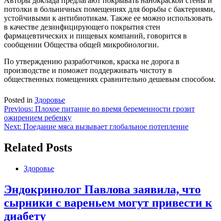
Авторы доклада предлагают покрывать нанокраской стены и
потолки в больничных помещениях для борьбы с бактериями,
устойчивыми к антибиотикам. Также ее можно использовать
в качестве дезинфицирующего покрытия стен
фармацевтических и пищевых компаний, говорится в
сообщении Общества общей микробиологии.
По утверждению разработчиков, краска не дорога в
производстве и поможет поддерживать чистоту в
общественных помещениях сравнительно дешевым способом.
Posted in
Здоровье
Навигация
Previous:
Плохое питание во время беременности грозит
ожирением ребенку
по
Next:
Поедание мяса вызывает глобальное потепление
записям
Related Posts
Здоровье
Эндокринолог Павлова заявила, что
сырники с вареньем могут привести к
диабету