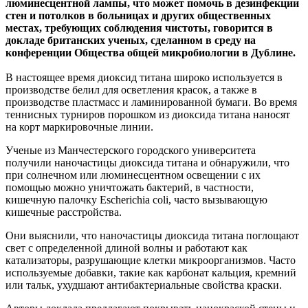
люминесцентной лампы, что может помочь в дезинфекции
стен и потолков в больницах и других общественных
местах, требующих соблюдения чистоты, говорится в
докладе британских ученых, сделанном в среду на
конференции Общества общей микробиологии в Дублине.
В настоящее время диоксид титана широко используется в
производстве белил для осветления красок, а также в
производстве пластмасс и ламинированной бумаги. Во время
теннисных турниров порошком из диоксида титана наносят
на корт маркировочные линии.
Ученые из Манчестерского городского университета
получили наночастицы диоксида титана и обнаружили, что
при солнечном или люминесцентном освещении с их
помощью можно уничтожать бактерий, в частности,
кишечную палочку Escherichia coli, часто вызывающую
кишечные расстройства.
Они выяснили, что наночастицы диоксида титана поглощают
свет с определенной длиной волны и работают как
катализаторы, разрушающие клетки микроорганизмов. Часто
используемые добавки, такие как карбонат кальция, кремний
или тальк, ухудшают антибактериальные свойства краски.