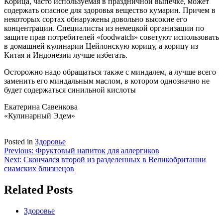
Корица, часто используемая в праздничной выпечке, может
содержать опасное для здоровья вещество кумарин. Причем в
некоторых сортах обнаружены довольно высокие его
концентрации. Специалисты из немецкой организации по
защите прав потребителей «foodwatch» советуют использовать
в домашней кулинарии Цейлонскую корицу, а корицу из
Китая и Индонезии лучше избегать.
Осторожно надо обращаться также с миндалем, а лучше всего
заменить его миндальным маслом, в котором однозначно не
будет содержаться синильной кислоты
Екатерина Савенкова
«Кулинарный Эдем»
Posted in
Здоровье
Навигация
Previous:
Фруктовый напиток для аллергиков
Next:
Скончался второй из разделенных в Великобритании
по
сиамских близнецов
записям
Related Posts
Здоровье