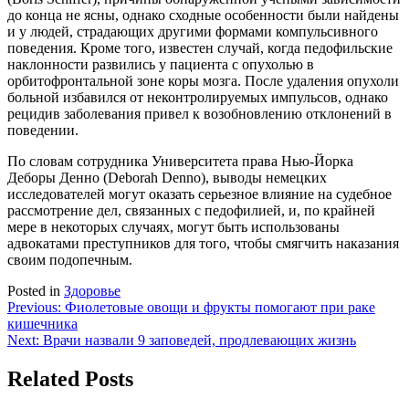
до конца не ясны, однако сходные особенности были найдены
и у людей, страдающих другими формами компульсивного
поведения. Кроме того, известен случай, когда педофильские
наклонности развились у пациента с опухолью в
орбитофронтальной зоне коры мозга. После удаления опухоли
больной избавился от неконтролируемых импульсов, однако
рецидив заболевания привел к возобновлению отклонений в
поведении.
По словам сотрудника Университета права Нью-Йорка
Деборы Денно (Deborah Denno), выводы немецких
исследователей могут оказать серьезное влияние на судебное
рассмотрение дел, связанных с педофилией, и, по крайней
мере в некоторых случаях, могут быть использованы
адвокатами преступников для того, чтобы смягчить наказания
своим подопечным.
Posted in
Здоровье
Навигация
Previous:
Фиолетовые овощи и фрукты помогают при раке
кишечника
по
Next:
Врачи назвали 9 заповедей, продлевающих жизнь
записям
Related Posts