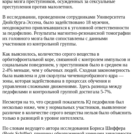
коры мозга преступников, осужденных за сексуальные
преступления против малолетних.
В исследовании, проведенном сотрудниками Университета
Дюйсбурга-Эссена, было задействовано 18 мужчин,
неоднократно привлекавшихся к уголовной ответственности
за педофилию. Результаты магнитно-резонансной томографии
их головного мозга были сопоставлены с данными
участников из контрольной группы.
Как выяснилось, количество серого вещества в
орбитофронтальной коре, связанной с контролем импульсов и
социальным поведением, у преступников было в среднем на
2-4% меньше, чем у обычных людей. Сходная закономерность
была выявлена и для скорлупы чичевицеобразного ядра —
зоны, которая задействована в процессах обучения и
управления сложными движениями. Здесь разница между
педофилами и контрольной группой достигала 5-7%.
Несмотря на то, что средний показатель IQ педофилов был
несколько ниже, чем у нормальных участников, выявленное
различие в количестве серого вещества нельзя было объяснить
только в разницей в уровне интеллекта.
По словам ведущего автора исследования Бориса Шиффера
(Boris Schiffer), причины обнаруженной учеными зависимости