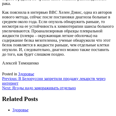
рака.
Как пояснила в интервью BBC Хелен Дэвис, одна из авторов
нового метода, сейчас после постановки диагноза больные в
среднем около года. Если опухоль обнаружить раньше, то
несмотря на ее устойчивость к химиотерапии шансы больного
увеличиваются. Проанализировав образцы плевральной
жидкости (плевра – окружающая легкие оболочка) на
содержание белка мезотелеина, ученые обнаружили что этот
белок появляется в жидкости раньше, чем отдельные клетки
опухоли. И, следовательно, диагноз можно также поставить
до того, как будет слишком поздно.
Алексей Тимошенко
Posted in
Здоровье
Навигация
Previous:
В Белоруссии запретили продажу лекарств через
интернет
по
Next:
Ягоды надо замораживать отдельно
записям
Related Posts
Здоровье