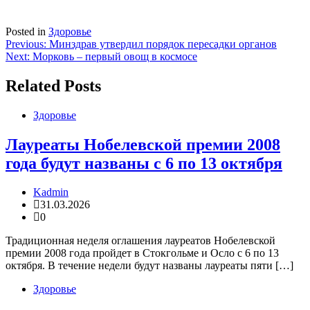
Posted in
Здоровье
Навигация
Previous:
Минздрав утвердил порядок пересадки органов
Next:
Морковь – первый овощ в космосе
по
записям
Related Posts
Здоровье
Лауреаты Нобелевской премии 2008
года будут названы с 6 по 13 октября
Kadmin
31.03.2026
0
Традиционная неделя оглашения лауреатов Нобелевской
премии 2008 года пройдет в Стокгольме и Осло с 6 по 13
октября. В течение недели будут названы лауреаты пяти […]
Здоровье