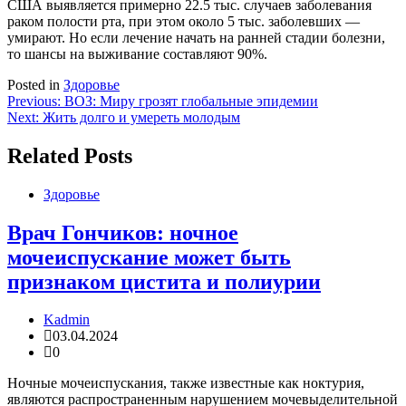
США выявляется примерно 22.5 тыс. случаев заболевания
раком полости рта, при этом около 5 тыс. заболевших —
умирают. Но если лечение начать на ранней стадии болезни,
то шансы на выживание составляют 90%.
Posted in
Здоровье
Навигация
Previous:
ВОЗ: Миру грозят глобальные эпидемии
Next:
Жить долго и умереть молодым
по
записям
Related Posts
Здоровье
Врач Гончиков: ночное
мочеиспускание может быть
признаком цистита и полиурии
Kadmin
03.04.2024
0
Ночные мочеиспускания, также известные как ноктурия,
являются распространенным нарушением мочевыделительной