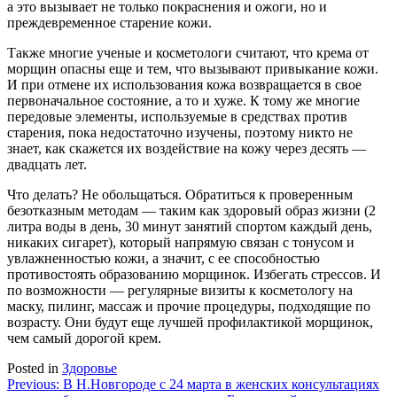
а это вызывает не только покраснения и ожоги, но и
преждевременное старение кожи.
Также многие ученые и косметологи считают, что крема от
морщин опасны еще и тем, что вызывают привыкание кожи.
И при отмене их использования кожа возвращается в свое
первоначальное состояние, а то и хуже. К тому же многие
передовые элементы, используемые в средствах против
старения, пока недостаточно изучены, поэтому никто не
знает, как скажется их воздействие на кожу через десять —
двадцать лет.
Что делать? Не обольщаться. Обратиться к проверенным
безотказным методам — таким как здоровый образ жизни (2
литра воды в день, 30 минут занятий спортом каждый день,
никаких сигарет), который напрямую связан с тонусом и
увлажненностью кожи, а значит, с ее способностью
противостоять образованию морщинок. Избегать стрессов. И
по возможности — регулярные визиты к косметологу на
маску, пилинг, массаж и прочие процедуры, подходящие по
возрасту. Они будут еще лучшей профилактикой морщинок,
чем самый дорогой крем.
Posted in
Здоровье
Навигация
Previous:
В Н.Новгороде с 24 марта в женских консультациях