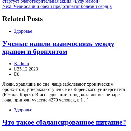
стартует благотворительная акция «Буду мамой»
по
Next:
Чернослив и орехи предотвратят болезни сердца
записям
Related Posts
Здоровье
Ученые нашли взаимосвязь между
храпом и бронхитом
Kadmin
25.12.2023
0
Люди, храпящие во сне, чаще заболевают хроническим
бронхитом, утверждают ученые из Корейского университета
(Южная Корея). В исследовании, продолжавшемся четыре
года, приняли участие 4270 человек, в […]
Здоровье
Что такое сбалансированное питание?