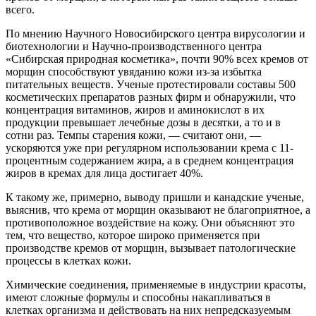
всего.
По мнению Научного Новосибирского центра вирусологии и
биотехнологии и Научно-производственного центра
«Сибирская природная косметика», почти 90% всех кремов от
морщин способствуют увяданию кожи из-за избытка
питательных веществ. Ученые протестировали составы 500
косметических препаратов разных фирм и обнаружили, что
концентрация витаминов, жиров и аминокислот в их
продукции превышает лечебные дозы в десятки, а то и в
сотни раз. Темпы старения кожи, — считают они, —
ускоряются уже при регулярном использовании крема с 11-
процентным содержанием жира, а в среднем концентрация
жиров в кремах для лица достигает 40%.
К такому же, примерно, выводу пришли и канадские ученые,
выяснив, что крема от морщин оказывают не благоприятное, а
противоположное воздействие на кожу. Они объясняют это
тем, что вещество, которое широко применяется при
производстве кремов от морщин, вызывает патологические
процессы в клетках кожи.
Химические соединения, применяемые в индустрии красоты,
имеют сложные формулы и способны накапливаться в
клетках организма и действовать на них непредсказуемым