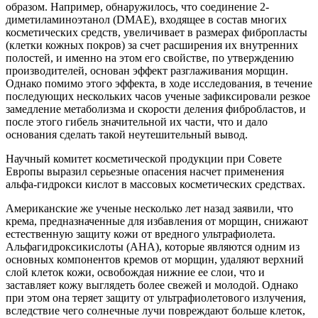
образом. Например, обнаружилось, что соединение 2-
диметиламиноэтанол (DMAE), входящее в состав многих
косметических средств, увеличивает в размерах фибропласты
(клетки кожных покров) за счет расширения их внутренних
полостей, и именно на этом его свойстве, по утверждению
производителей, основан эффект разглаживания морщин.
Однако помимо этого эффекта, в ходе исследования, в течение
последующих нескольких часов ученые зафиксировали резкое
замедление метаболизма и скорости деления фибробластов, и
после этого гибель значительной их части, что и дало
основания сделать такой неутешительный вывод.
Научный комитет косметической продукции при Совете
Европы выразил серьезные опасения насчет применения
альфа-гидрокси кислот в массовых косметических средствах.
Американские же ученые несколько лет назад заявили, что
крема, предназначенные для избавления от морщин, снижают
естественную защиту кожи от вредного ультрафиолета.
Альфагидроксикислоты (AHA), которые являются одним из
основных компонентов кремов от морщин, удаляют верхний
слой клеток кожи, освобождая нижние ее слои, что и
заставляет кожу выглядеть более свежей и молодой. Однако
при этом она теряет защиту от ультрафиолетового излучения,
вследствие чего солнечные лучи повреждают больше клеток,