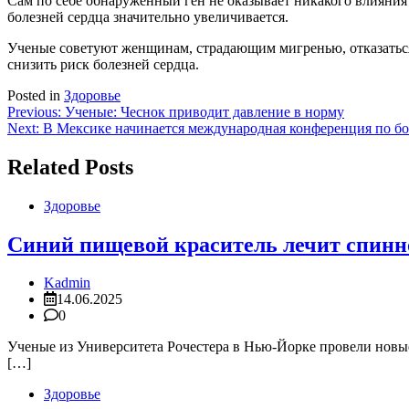
Сам по себе обнаруженный ген не оказывает никакого влияния 
болезней сердца значительно увеличивается.
Ученые советуют женщинам, страдающим мигренью, отказаться 
снизить риск болезней сердца.
Posted in
Здоровье
Навигация
Previous:
Ученые: Чеснок приводит давление в норму
Next:
В Мексике начинается международная конференция по б
по
записям
Related Posts
Здоровье
Синий пищевой краситель лечит спинн
Kadmin
14.06.2025
0
Ученые из Университета Рочестера в Нью-Йорке провели новые
[…]
Здоровье