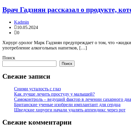
Врач Гадзиян рассказал о продукте, ко
Kadmin
10.05.2024
0
Хирург-уролог Марк Гадзиян предупреждает о том, что «жидкие
употребление алкогольных напитков, […]
Поиск
Поиск
Свежие записи
Сними усталость с глаз
Как лучше лечить простуду у малышей?
Самоконтроль – ведущий фактор в лечении сахарного диа
Британские ученые изобрели имплантант для сердца
Шведские хирурги начали удалять аппендикс через рот
Свежие комментарии