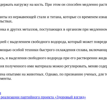
держать нагрузку на кость. При этом он способен медленно раст
нты из нержавеющей стали и титана, которые со временем изнаш
ьствах.
инка и других металлов, поступающих в организм при медленно
цией с выделением свободного водорода, который может повред
омощью особой техники быстрого охлаждения сплава, включающ
ась, и выделения свободного водорода при его растворении жидк
ения полученного ими материала можно регулировать, меняя соде
ена опытами на животных. Однако, по признанию ученых, для то
именты.
а
реализации партийного проекта «Здоровый взгляд»