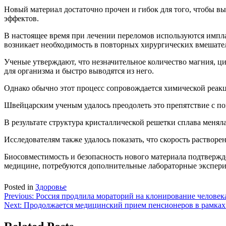
Новый материал достаточно прочен и гибок для того, чтобы вы
эффектов.
В настоящее время при лечении переломов используются импла
возникает необходимость в повторных хирургических вмешател
Ученые утверждают, что незначительное количество магния, ц
для организма и быстро выводятся из него.
Однако обычно этот процесс сопровождается химической реак
Швейцарским ученым удалось преодолеть это препятствие с п
В результате структура кристаллической решетки сплава менял
Исследователям также удалось показать, что скорость раствор
Биосовместимость и безопасность нового материала подтвержд
медицине, потребуются дополнительные лабораторные экспер
Posted in
Здоровье
Навигация
Previous:
Россия продлила мораторий на клонирование человек
Next:
Продолжается медицинский прием пенсионеров в рамках 
по
записям