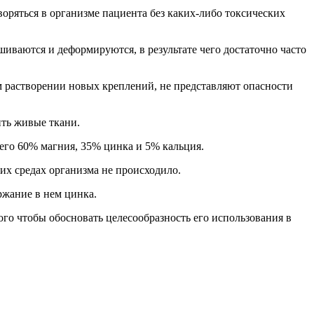
воряться в организме пациента без каких-либо токсических
иваются и деформируются, в результате чего достаточно часто
м растворении новых креплений, не представляют опасности
ить живые ткани.
его 60% магния, 35% цинка и 5% кальция.
их средах организма не происходило.
ржание в нем цинка.
го чтобы обосновать целесообразность его использования в