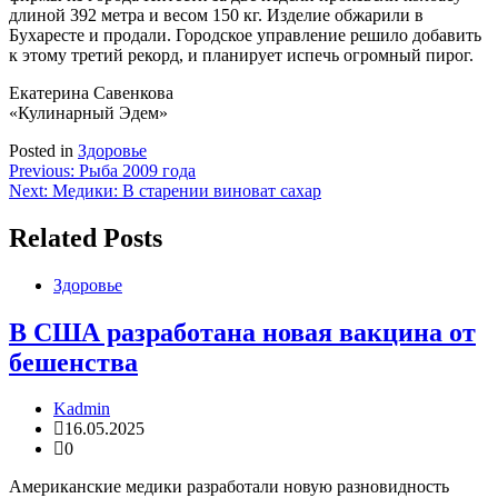
длиной 392 метра и весом 150 кг. Изделие обжарили в
Бухаресте и продали. Городское управление решило добавить
к этому третий рекорд, и планирует испечь огромный пирог.
Екатерина Савенкова
«Кулинарный Эдем»
Posted in
Здоровье
Навигация
Previous:
Рыба 2009 года
Next:
Медики: В старении виноват сахар
по
записям
Related Posts
Здоровье
В США разработана новая вакцина от
бешенства
Kadmin
16.05.2025
0
Американские медики разработали новую разновидность