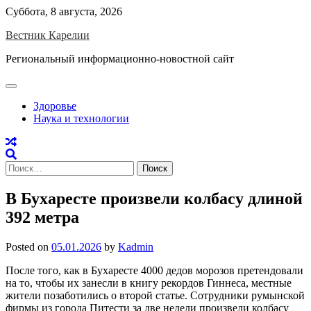
Skip
Суббота, 8 августа, 2026
to
Вестник Карелии
content
Региональный информационно-новостной сайт
Здоровье
Наука и технологии
Найти:
В Бухаресте произвели колбасу длиной
392 метра
Posted on
05.01.2026
by
Kadmin
После того, как в Бухаресте 4000 дедов морозов претендовали
на то, чтобы их занесли в книгу рекордов Гиннеса, местные
жители позаботились о второй статье. Сотрудники румынской
фирмы из города Питести за две недели произвели колбасу