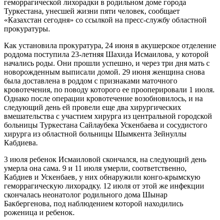
геморрагической лихорадки в родильном доме города
Туркестана, унесшей жизни пяти человек, сообщает
«Казахстан сегодня» со ссылкой на пресс-службу областной
прокуратуры.
Как установила прокуратура, 24 июня в акушерское отделение
роддома поступила 23-летняя Шахида Исмаилова, у которой
начались роды. Они прошли успешно, и через три дня мать с
новорожденным выписали домой. 29 июня женщина снова
была доставлена в роддом с признаками маточного
кровотечения, по поводу которого ее прооперировали 1 июля.
Однако после операции кровотечение возобновилось, и на
следующий день ей провели еще два хирургических
вмешательства с участием хирурга из центральной городской
больницы Туркестана Сайлаубека Ускенбаева и сосудистого
хирурга из областной больницы Шымкента Зейнуллы
Кабдиева.
3 июля ребенок Исмаиловой скончался, на следующий день
умерла она сама. 9 и 11 июля умерли, соответственно,
Кабдиев и Ускенбаев, у них обнаружили конго-крымскую
геморрагическую лихорадку. 12 июля от этой же инфекции
скончалась неонатолог родильного дома Шынар
Бакбергенова, под наблюдением которой находились
роженица и ребенок.