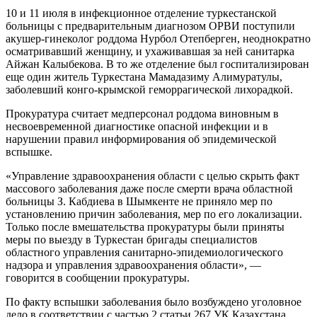
10 и 11 июля в инфекционное отделение туркестанской
больницы с предварительным диагнозом ОРВИ поступили
акушер-гинеколог роддома Нурбол Отепберген, неоднократно
осматривавший женщину, и ухаживавшая за ней санитарка
Айжан Калыбекова. В то же отделение был госпитализирован
еще один житель Туркестана Мамадазиму Алимуратулы,
заболевший конго-крымской геморрагической лихорадкой.
Прокуратура считает медперсонал роддома виновным в
несвоевременной диагностике опасной инфекции и в
нарушении правил информирования об эпидемической
вспышке.
«Управление здравоохранения области с целью скрыть факт
массового заболевания даже после смерти врача областной
больницы З. Кабдиева в Шымкенте не приняло мер по
установлению причин заболевания, мер по его локализации.
Только после вмешательства прокуратуры были приняты
меры по выезду в Туркестан бригады специалистов
областного управления санитарно-эпидемиологического
надзора и управления здравоохранения области», —
говорится в сообщении прокуратуры.
По факту вспышки заболевания было возбуждено уголовное
дело в соответствии с частью 2 статьи 267 УК Казахстана