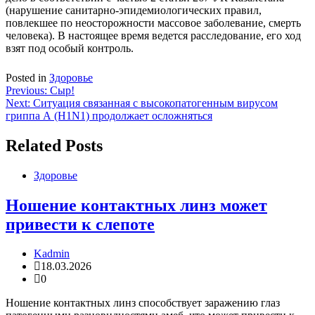
(нарушение санитарно-эпидемиологических правил,
повлекшее по неосторожности массовое заболевание, смерть
человека). В настоящее время ведется расследование, его ход
взят под особый контроль.
Posted in
Здоровье
Навигация
Previous:
Сыр!
Next:
Ситуация связанная с высокопатогенным вирусом
по
гриппа А (H1N1) продолжает осложняться
записям
Related Posts
Здоровье
Ношение контактных линз может
привести к слепоте
Kadmin
18.03.2026
0
Ношение контактных линз способствует заражению глаз