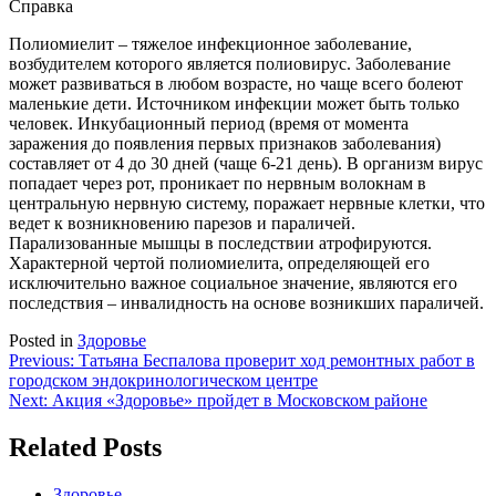
Справка
Полиомиелит – тяжелое инфекционное заболевание,
возбудителем которого является полиовирус. Заболевание
может развиваться в любом возрасте, но чаще всего болеют
маленькие дети. Источником инфекции может быть только
человек. Инкубационный период (время от момента
заражения до появления первых признаков заболевания)
составляет от 4 до 30 дней (чаще 6-21 день). В организм вирус
попадает через рот, проникает по нервным волокнам в
центральную нервную систему, поражает нервные клетки, что
ведет к возникновению парезов и параличей.
Парализованные мышцы в последствии атрофируются.
Характерной чертой полиомиелита, определяющей его
исключительно важное социальное значение, являются его
последствия – инвалидность на основе возникших параличей.
Posted in
Здоровье
Навигация
Previous:
Татьяна Беспалова проверит ход ремонтных работ в
городском эндокринологическом центре
по
Next:
Акция «Здоровье» пройдет в Московском районе
записям
Related Posts
Здоровье