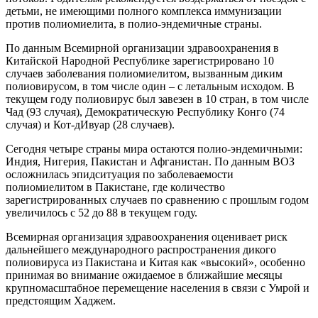
детьми, не имеющими полного комплекса иммунизации
против полиомиелита, в полио-эндемичные страны.
По данным Всемирной организации здравоохранения в
Китайской Народной Республике зарегистрировано 10
случаев заболевания полиомиелитом, вызванным диким
полиовирусом, в том числе один – с летальным исходом. В
текущем году полиовирус был завезен в 10 стран, в том числе
Чад (93 случая), Демократическую Республику Конго (74
случая) и Кот-дИвуар (28 случаев).
Сегодня четыре страны мира остаются полио-эндемичными:
Индия, Нигерия, Пакистан и Афганистан. По данным ВОЗ
осложнилась эпидситуация по заболеваемости
полиомиелитом в Пакистане, где количество
зарегистрированных случаев по сравнению с прошлым годом
увеличилось с 52 до 88 в текущем году.
Всемирная организация здравоохранения оценивает риск
дальнейшего международного распространения дикого
полиовируса из Пакистана и Китая как «высокий», особенно
принимая во внимание ожидаемое в ближайшие месяцы
крупномасштабное перемещение населения в связи с Умрой и
предстоящим Хаджем.