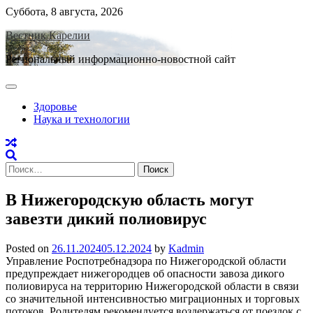
Skip
Суббота, 8 августа, 2026
to
Вестник Карелии
content
Региональный информационно-новостной сайт
Здоровье
Наука и технологии
Найти:
В Нижегородскую область могут
завезти дикий полиовирус
Posted on
26.11.2024
05.12.2024
by
Kadmin
Управление Роспотребнадзора по Нижегородской области
предупреждает нижегородцев об опасности завоза дикого
полиовируса на территорию Нижегородской области в связи
со значительной интенсивностью миграционных и торговых
потоков. Родителям рекомендуется воздержаться от поездок с