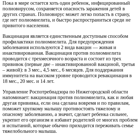
Пока в мире остается хоть один ребенок, инфицированный
полиовирусом, сохраняется опасность заражения детей в
других странах. Полиовирус может легко попасть в страну,
где нет полиомиелита, и быстро распространиться среди не
привитого населения.
Вакцинация является единственным доступным способом
профилактики полиомиелита. Для предупреждения
заболевания используются 2 вида вакцин — живая и
инактивированная. Вакцинация против полиомиелита
проводится с трехмесячного возраста и состоит из трех
прививок (первые две – инактивированной вакциной, третья
– живой): в 3 мес., 4,5 мес., 6 месяцев. Для поддержания
иммунитета на высоком уровне проводится ревакцинация в
18 мес., 20 мес. и 14 лет.
Управление Роспотребнадзора по Нижегородской области
напоминает: вакцинация против полиомиелита, как и любая
другая прививка, если она сделана вовремя и по правилам,
поможет хрупкому малышу противостоять тяжелому и
опасному заболеванию, а значит, сделает ребенка сильнее,
укрепит его организм и избавит родителей от многих проблем
и испытаний, которые обычно приходится переживать семье
тяжелобольного малыша.