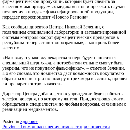
фармацевтической продукции, который будет следить за
качеством импортируемых медикаментов и пресекать случаи
появления в продаже фальсифицированной продукции,
передает корреспондент «Нового Региона».
Как сообщил директор Центра Николай Зеленин, с
появлением специальной лаборатории и автоматизированной
системы контроля оборот фармацевтических препаратов в
республике теперь станет «прозрачным», а контроль более
жестким.
«На каждую упаковку лекарства теперь будет наноситься
специальный штрих-код, а потребители отныне смогут быть
уверены, что не покупают фальсификат», – отметил Зеленин.
По его словам, это новшество даст возможность покупателю
обратиться в центр и по номеру штрих-кода выяснить, прошел
ли препарат контроль качества.
Директор Центра добавил, что в учреждении будет работать
телефон доверия, по которому жители Приднестровья смогут
обращаться к специалистам по любым вопросам, связанным с
реализацией медикаментов.
Posted in
Здоровье
Навигация
Previous:
Гормон насыщения помогает при эпилепсии