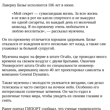
Лаверну Бизье исполнится 106 лет в июне.
«Мой секрет — сумасшедшая жизнь. За всю жизнь
я не взял в рот ни капли спиртного и не выкурил
ни одной сигареты, но каждый день ел молочный
шоколад. Я по-прежнему очень любопытен и
люблю веселиться», — рассказал мужчина.
Он по-прежнему отличается хорошим здоровьем. Бизье
отказался от вождения всего несколько лет назад, а также сам
ухаживал за больной супругой.
Мужчина вырос на ферме в штате Огайо, где проводил много
времени на свежем воздухе с двумя братьями. Окончив
Университет штата Огайо по специальности инженер-
механик, американец около 40 лет проектировал самолеты в
компании General Dynamics.
Также мужчина с молодости увлекается звездами, сам делал
телескопы и часто смотрел на ночное небо. Особенно его
интересовали солнечные затмения. Он часто ездил в
различные точки мира, чтобы увидеть их своими глазами и
снять.
Ранее портал ГИПОРТ сообщал, что ученые университета