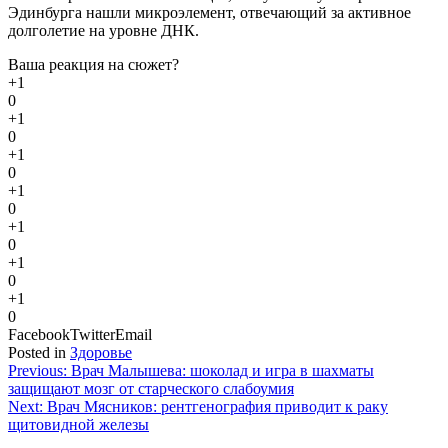
Эдинбурга нашли микроэлемент, отвечающий за активное
долголетие на уровне ДНК.
Ваша реакция на сюжет?
+1
0
+1
0
+1
0
+1
0
+1
0
+1
0
+1
0
Facebook
Twitter
Email
Posted in
Здоровье
Навигация
Previous:
Врач Малышева: шоколад и игра в шахматы
защищают мозг от старческого слабоумия
по
Next:
Врач Мясников: рентгенография приводит к раку
записям
щитовидной железы