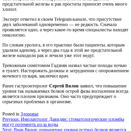
предстательной железы и рак простаты приносят очень много
хлопот.
Эксперт отметил в своем Telegram-канале, что присутствие
двух заболеваний одновременно — не редкость. Сначала
проявляется одно, а через какое-то время специалисты находят
онкологию.
По словам уролога, в его практике были пациенты, которым
удаляли аденому, а через два года в этой же предстательной
железе находили рак и лечили уже этот недуг.
Тревожным симптомом Гадзиян назвал частые походы ночью
в туалет. Насторожить должны и затруднения с опорожнением
мочевого пузыря, заключил врач.
Ранее гастроэнтеролог
Сергей Вялов
заявил, что повышение
уровня так называемых белков острой фазы воспаления всегда
является плохим признаком. Оно часто предупреждает о
серьезных проблемах в организме.
Posted in
Здоровье
Навигация
Previous:
Имплантолог Давидян: стоматологические пломбы
могут потемнеть из-за воды
по
Next:
Врач Вялов: повышение уровня острых белков является