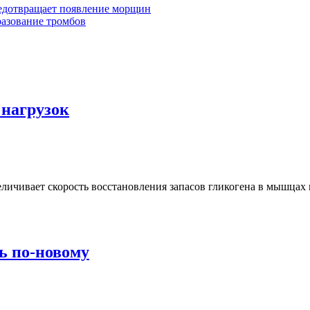
редотвращает появление морщин
разование тромбов
нагрузок
личивает скорость восстановления запасов гликогена в мышцах
ь по-новому