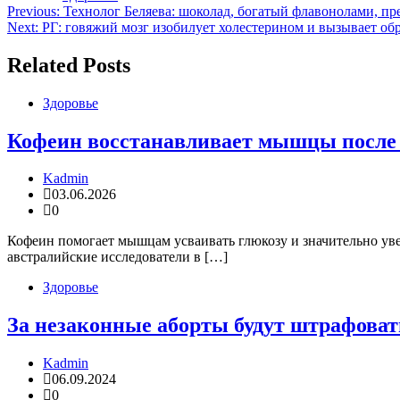
Навигация
Previous:
Технолог Беляева: шоколад, богатый флавонолами, п
Next:
РГ: говяжий мозг изобилует холестерином и вызывает об
по
записям
Related Posts
Здоровье
Кофеин восстанавливает мышцы после 
Kadmin
03.06.2026
0
Кофеин помогает мышцам усваивать глюкозу и значительно уве
австралийские исследователи в […]
Здоровье
За незаконные аборты будут штрафоват
Kadmin
06.09.2024
0