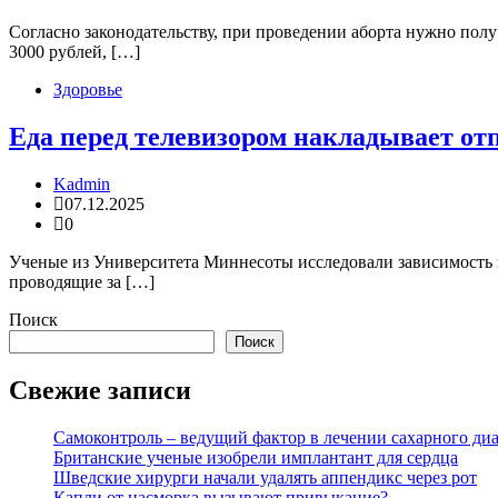
Согласно законодательству, при проведении аборта нужно получ
3000 рублей, […]
Здоровье
Еда перед телевизором накладывает от
Kadmin
07.12.2025
0
Ученые из Университета Миннесоты исследовали зависимость пр
проводящие за […]
Поиск
Поиск
Свежие записи
Самоконтроль – ведущий фактор в лечении сахарного диа
Британские ученые изобрели имплантант для сердца
Шведские хирурги начали удалять аппендикс через рот
Капли от насморка вызывают привыкание?