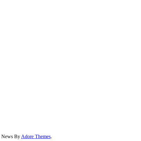
ss News By
Adore Themes
.