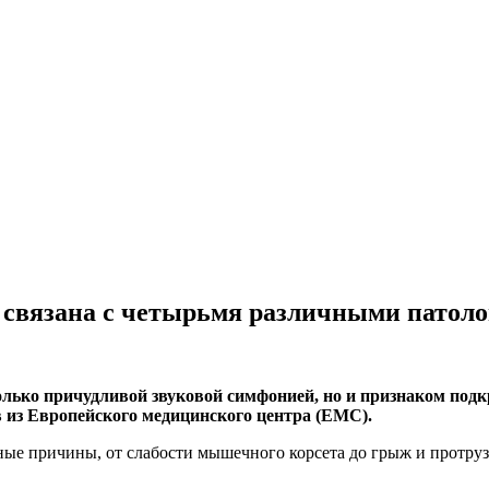
не связана с четырьмя различными патол
только причудливой звуковой симфонией, но и признаком по
в из Европейского медицинского центра (EMC).
ые причины, от слабости мышечного корсета до грыж и протрузи