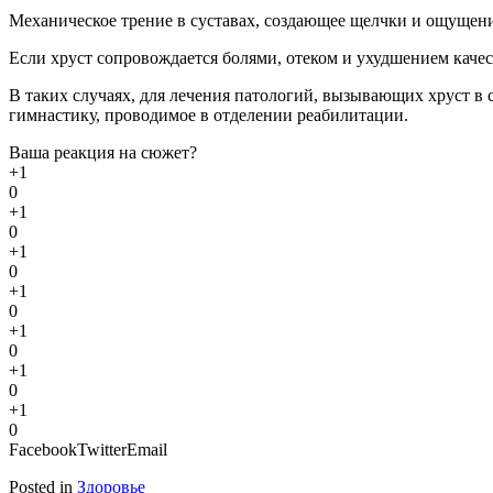
Механическое трение в суставах, создающее щелчки и ощущени
Если хруст сопровождается болями, отеком и ухудшением каче
В таких случаях, для лечения патологий, вызывающих хруст в
гимнастику, проводимое в отделении реабилитации.
Ваша реакция на сюжет?
+1
0
+1
0
+1
0
+1
0
+1
0
+1
0
+1
0
Facebook
Twitter
Email
Posted in
Здоровье