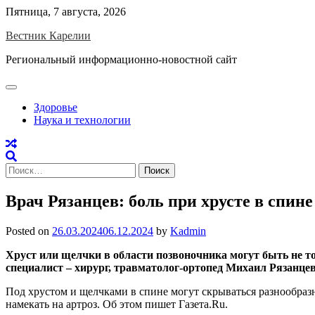
Skip
Пятница, 7 августа, 2026
to
Вестник Карелии
content
Региональный информационно-новостной сайт
Здоровье
Наука и технологии
Найти:
Врач Рязанцев: боль при хрусте в спи
Posted on
26.03.2024
06.12.2024
by
Kadmin
Хруст или щелчки в области позвоночника могут быть не 
специалист – хирург, травматолог-ортопед Михаил Рязанце
Под хрустом и щелчками в спине могут скрываться разнообразн
намекать на артроз. Об этом пишет Газета.Ru.