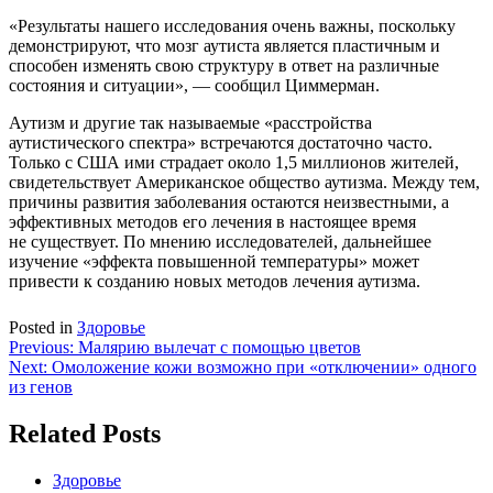
«Результаты нашего исследования очень важны, поскольку
демонстрируют, что мозг аутиста является пластичным и
способен изменять свою структуру в ответ на различные
состояния и ситуации», — сообщил Циммерман.
Аутизм и другие так называемые «расстройства
аутистического спектра» встречаются достаточно часто.
Только с США ими страдает около 1,5 миллионов жителей,
свидетельствует Американское общество аутизма. Между тем,
причины развития заболевания остаются неизвестными, а
эффективных методов его лечения в настоящее время
не существует. По мнению исследователей, дальнейшее
изучение «эффекта повышенной температуры» может
привести к созданию новых методов лечения аутизма.
Posted in
Здоровье
Навигация
Previous:
Малярию вылечат с помощью цветов
Next:
Омоложение кожи возможно при «отключении» одного
по
из генов
записям
Related Posts
Здоровье