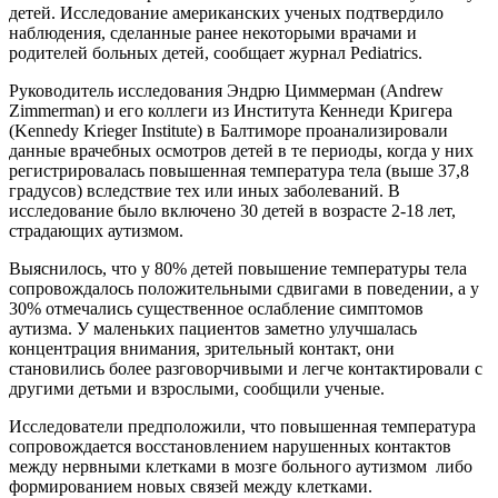
детей. Исследование американских ученых подтвердило
наблюдения, сделанные ранее некоторыми врачами и
родителей больных детей, сообщает журнал Pediatrics.
Руководитель исследования Эндрю Циммерман (Andrew
Zimmerman) и его коллеги из Института Кеннеди Кригера
(Kennedy Krieger Institute) в Балтиморе проанализировали
данные врачебных осмотров детей в те периоды, когда у них
регистрировалась повышенная температура тела (выше 37,8
градусов) вследствие тех или иных заболеваний. В
исследование было включено 30 детей в возрасте 2-18 лет,
страдающих аутизмом.
Выяснилось, что у 80% детей повышение температуры тела
сопровождалось положительными сдвигами в поведении, а у
30% отмечались существенное ослабление симптомов
аутизма. У маленьких пациентов заметно улучшалась
концентрация внимания, зрительный контакт, они
становились более разговорчивыми и легче контактировали с
другими детьми и взрослыми, сообщили ученые.
Исследователи предположили, что повышенная температура
сопровождается восстановлением нарушенных контактов
между нервными клетками в мозге больного аутизмом либо
формированием новых связей между клетками.