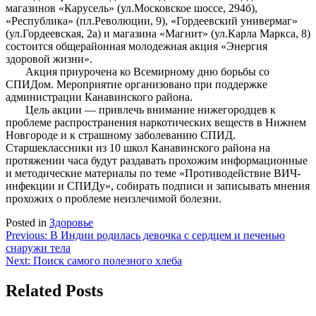
магазинов «Карусель» (ул.Московское шоссе, 294б),
«Республика» (пл.Революции, 9), «Гордеевский универмаг»
(ул.Гордеевская, 2а) и магазина «Магнит» (ул.Карла Маркса, 8)
состоится общерайонная молодежная акция «Энергия
здоровой жизни».
Акция приурочена ко Всемирному дню борьбы со
СПИДом. Мероприятие организовано при поддержке
администрации Канавинского района.
Цель акции — привлечь внимание нижегородцев к
проблеме распространения наркотических веществ в Нижнем
Новгороде и к страшному заболеванию СПИД.
Старшеклассники из 10 школ Канавинского района на
протяжении часа будут раздавать прохожим информационные
и методические материалы по теме «Противодействие ВИЧ-
инфекции и СПИДу», собирать подписи и записывать мнения
прохожих о проблеме неизлечимой болезни.
Posted in
Здоровье
Навигация
Previous:
В Индии родилась девочка с сердцем и печенью
снаружи тела
по
Next:
Поиск самого полезного хлеба
записям
Related Posts