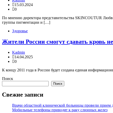
Kadmin
15.03.2024
0
По мнению директора представительства SKINCOUTUR Любви С
группы пигментации и […]
Здоровье
Жители России смогут сдавать кровь н
Kadmin
14.04.2025
0
К концу 2011 года в России будет создана единая информационн
Поиск
Поиск
Свежие записи
Врачи областной клинической больницы провели прием д
Мобильные телефоны приводят к раку слюнных желез