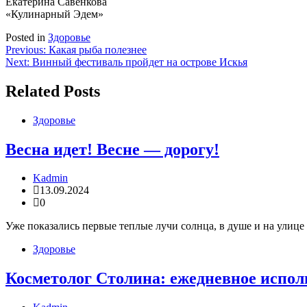
Екатерина Савенкова
«Кулинарный Эдем»
Posted in
Здоровье
Навигация
Previous:
Какая рыба полезнее
Next:
Винный фестиваль пройдет на острове Искья
по
записям
Related Posts
Здоровье
Весна идет! Весне — дорогу!
Kadmin
13.09.2024
0
Уже показались первые теплые лучи солнца, в душе и на улице
Здоровье
Косметолог Столина: ежедневное испол