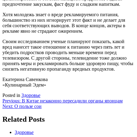
предпочтение закускам, фаст фуду и сладким напиткам.
Хотя молодежь знает о вреде рекламируемого питания,
большинство из них игнорирует этот факт и не делает для
себя соответствующих выводов. В конце концов, актеры в
рекламе явно не страдают ожирением.
Своим исследованием ученые планируют показать, какой
вред нанесет такое отношение к питанию через пять лет и
убедить подростков проводить меньше времени перед
телевизором. С другой стороны, телевидение тоже должно
принять меры и рекламировать больше здоровую пищу, чтобы
снизить негативную пропаганду вредных продуктов.
Екатерина Савенкова
«Кулинарный Эдем»
Posted in
Здоровье
Навигация
Previous:
В Китае незаконно пересадили органы японцам
Next:
О пользе сои
по
записям
Related Posts
Здоровье