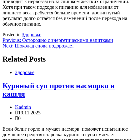
приводит к нервозам из-за слишком жестких ограничений.
Хотя при таком подходе к питанию для избавления от
лишнего веса требуется больше времени, достигнутый
результат долго остаётся без изменений после перехода на
обычное питание.
Posted in
Здоровье
Навигация
Previous:
Осторожно с энергетическими напитками
Next:
Шоколад снова подорожает
по
записям
Related Posts
Здоровье
Куриный суп против насморка и
кашля
Kadmin
19.11.2025
0
Если болит горло и мучает насморк, поможет испытанное
домашнее средство: тарелка куриного супа смягчает