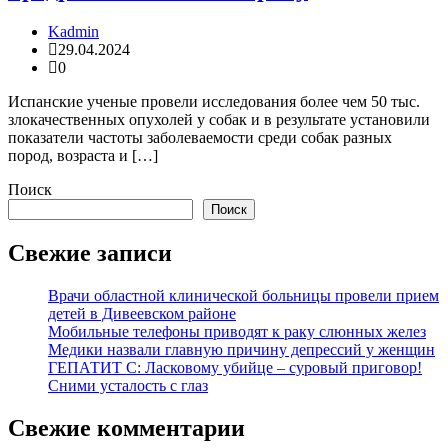
Kadmin
29.04.2024
0
Испанские ученые провели исследования более чем 50 тыс.
злокачественных опухолей у собак и в результате установили
показатели частоты заболеваемости среди собак разных
пород, возраста и […]
Поиск
Поиск
Свежие записи
Врачи областной клинической больницы провели прием
детей в Дивеевском районе
Мобильные телефоны приводят к раку слюнных желез
Медики назвали главную причину депрессий у женщин
ГЕПАТИТ С: Ласковому убийце – суровый приговор!
Сними усталость с глаз
Свежие комментарии