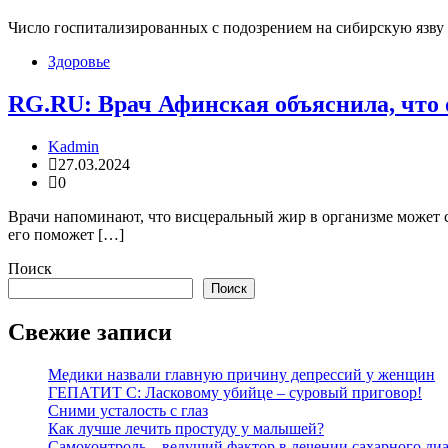
Число госпитализированных с подозрением на сибирскую язву 
Здоровье
RG.RU: Врач Афинская объяснила, что о
Kadmin
27.03.2024
0
Врачи напоминают, что висцеральный жир в организме может сп
его поможет […]
Поиск
Поиск
Свежие записи
Медики назвали главную причину депрессий у женщин
ГЕПАТИТ С: Ласковому убийце – суровый приговор!
Сними усталость с глаз
Как лучше лечить простуду у малышей?
Самоконтроль – ведущий фактор в лечении сахарного диа