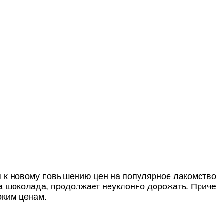
я к новому повышению цен на популярное лакомств
ва шоколада, продолжает неуклонно дорожать. Прич
оким ценам.