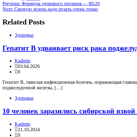
Навигация
Previous:
Формула здорового питания — 80:20
Next:
Свежую зелень надо резать очень тонко
по
записям
Related Posts
Здоровье
Гепатит B удваивает риск рака поджел
Kadmin
03.04.2026
0
Гепатит B, тяжелая инфекционная болезнь, поражающая главны
поджелудочной железы, […]
Здоровье
10 человек заразились сибирской язвой
Kadmin
21.10.2024
0