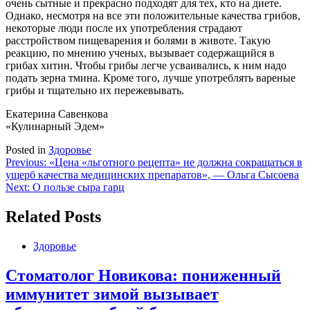
очень сытные и прекрасно подходят для тех, кто на диете.
Однако, несмотря на все эти положительные качества грибов,
некоторые люди после их употребления страдают
расстройством пищеварения и болями в животе. Такую
реакцию, по мнению ученых, вызывает содержащийся в
грибах хитин. Чтобы грибы легче усваивались, к ним надо
подать зерна тмина. Кроме того, лучше употреблять вареные
грибы и тщательно их пережевывать.
Екатерина Савенкова
«Кулинарный Эдем»
Posted in
Здоровье
Навигация
Previous:
«Цена «льготного рецепта» не должна сокращаться в
ущерб качества медицинских препаратов», — Ольга Сысоева
по
Next:
О пользе сыра гарц
записям
Related Posts
Здоровье
Стоматолог Новикова: пониженный
иммунитет зимой вызывает