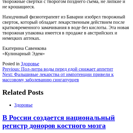
творожные свертки с творогом позднего съема, не липкие и
не крошащиеся.
Находчивый физиотерапевт из Баварии изобрел творожный
сверток, который обладает лекарственным действием после
кратковременного замачивания в воде без кислоты. Эта новая
творожная упаковка имеется в продаже в австрийских и
немецких аптеках.
Екатерина Савенкова
«Кулинарный Эдем»
Posted in
Здоровье
Навигация
Previous:
Пол-литра воды перед едой снижает аппетит
Next:
Фальшивые лекарства от импотенции привели к
по
массовому заболеванию сингапурцев
записям
Related Posts
Здоровье
В России создается национальный
регистр доноров костного мозга