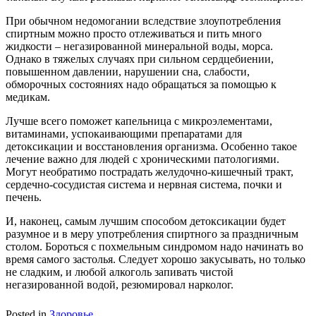
При обычном недомогании вследствие злоупотребления
спиртным можно просто отлеживаться и пить много
жидкости – негазированной минеральной воды, морса.
Однако в тяжелых случаях при сильном сердцебиении,
повышенном давлении, нарушении сна, слабости,
обморочных состояниях надо обращаться за помощью к
медикам.
Лучше всего поможет капельница с микроэлементами,
витаминами, успокаивающими препаратами для
детоксикации и восстановления организма. Особенно такое
лечение важно для людей с хроническими патологиями.
Могут необратимо пострадать желудочно-кишечный тракт,
сердечно-сосудистая система и нервная система, почки и
печень.
И, наконец, самым лучшим способом детоксикации будет
разумное и в меру употребления спиртного за праздничным
столом. Бороться с похмельным синдромом надо начинать во
время самого застолья. Следует хорошо закусывать, но только
не сладким, и любой алкоголь запивать чистой
негазированной водой, резюмировал нарколог.
Posted in
Здоровье