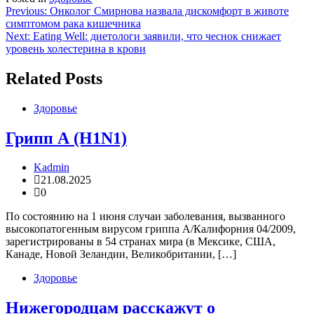
Навигация
Previous:
Онколог Смирнова назвала дискомфорт в животе
симптомом рака кишечника
по
Next:
Eating Well: диетологи заявили, что чеснок снижает
записям
уровень холестерина в крови
Related Posts
Здоровье
Грипп А (H1N1)
Kadmin
21.08.2025
0
По состоянию на 1 июня случаи заболевания, вызванного
высокопатогенным вирусом гриппа А/Калифорния 04/2009,
зарегистрированы в 54 странах мира (в Мексике, США,
Канаде, Новой Зеландии, Великобритании, […]
Здоровье
Нижегородцам расскажут о