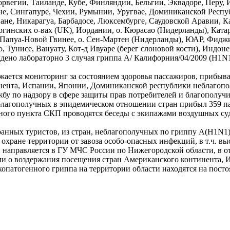
рвегии, Таиланде, Кубе, Финляндии, Бельгии, Эквадоре, Перу,
не, Сингапуре, Чехии, Румынии, Уругвае, Доминиканской Респуб
ване, Никарагуа, Барбадосе, Люксембурге, Саудовской Аравии, 
ргинских о-вах (UK), Иордании, о. Кюрасао (Нидерланды), Ката
, Папуа-Новой Гвинее, о. Сен-Мартен (Нидерланды), ЮАР, Фиджи
 Тунисе, Вануату, Кот-д Ивуаре (берег слоновой кости), Индоне
дено лабораторно 3 случая гриппа A/ Калифорния/04/2009 (H1N1
жается мониторинг за состоянием здоровья пассажиров, прибы
тинента, Испании, Японии, Доминиканской республики неблаг
у по надзору в сфере защиты прав потребителей и благополучия
неблагополучных в эпидемическом отношении стран прибыл 359 
ного пункта СКП проводятся беседы с экипажами воздушных суд
анных туристов, из стран, неблагополучных по гриппу А(H1N1
ране территории от завоза особо-опасных инфекций, в т.ч. выс
направляется в ГУ МЧС России по Нижегородской области, в о
ми о воздержания посещения стран Американского континента, 
опатогенного гриппа на территории области находятся на пост