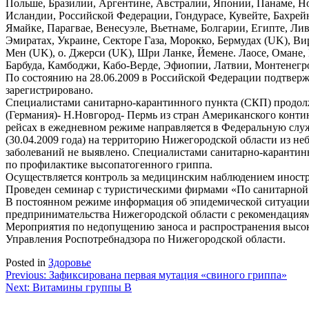
Польше, Бразилии, Аргентине, Австралии, Японии, Панаме, Но
Исландии, Российской Федерации, Гондурасе, Кувейте, Бахрей
Ямайке, Парагвае, Венесуэле, Вьетнаме, Болгарии, Египте, Ли
Эмиратах, Украине, Секторе Газа, Морокко, Бермудах (UK), Ви
Мен (UK), о. Джерси (UK), Шри Ланке, Йемене. Лаосе, Омане
Барбуда, Камбоджи, Кабо-Верде, Эфиопии, Латвии, Монтенегро,
По состоянию на 28.06.2009 в Российской Федерации подтверж
зарегистрировано.
Специалистами санитарно-карантинного пункта (СКП) продол
(Германия)- Н.Новгород- Пермь из стран Американского кон
рейсах в ежедневном режиме направляется в Федеральную служб
(30.04.2009 года) на территорию Нижегородской области из 
заболеваний не выявлено. Специалистами санитарно-карантин
по профилактике высопатогенного гриппа.
Осуществляется контроль за медицинским наблюдением иностр
Проведен семинар с туристическими фирмами «По санитарной ох
В постоянном режиме информация об эпидемической ситуации 
предпринимательства Нижегородской области с рекомендация
Мероприятия по недопущению заноса и распространения высок
Управления Роспотребнадзора по Нижегородской области.
Posted in
Здоровье
Навигация
Previous:
Зафиксирована первая мутация «свиного гриппа»
Next:
Витамины группы В
по