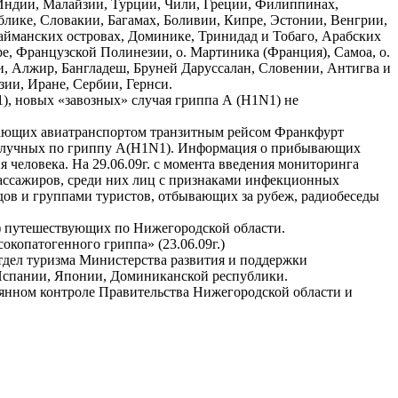
 Индии, Малайзии, Турции, Чили, Греции, Филиппинах,
лике, Словакии, Багамах, Боливии, Кипре, Эстонии, Венгрии,
Кайманских островах, Доминике, Тринидад и Тобаго, Арабских
ре, Французской Полинезии, о. Мартиника (Франция), Самоа, о.
, Алжир, Бангладеш, Бруней Даруссалан, Словении, Антигва и
зии, Иране, Сербии, Гернси.
), новых «завозных» случая гриппа А (H1N1) не
вающих авиатранспортом транзитным рейсом Франкфурт
ополучных по гриппу А(H1N1). Информация о прибывающих
 человека. На 29.06.09г. с момента введения мониторинга
пассажиров, среди них лиц с признаками инфекционных
ов и группами туристов, отбывающих за рубеж, радиобеседы
) путешествующих по Нижегородской области.
окопатогенного гриппа» (23.06.09г.)
тдел туризма Министерства развития и поддержки
Испании, Японии, Доминиканской республики.
оянном контроле Правительства Нижегородской области и