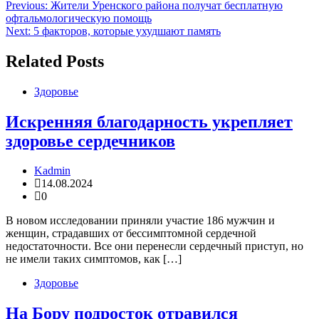
Навигация
Previous:
Жители Уренского района получат бесплатную
офтальмологическую помощь
по
Next:
5 факторов, которые ухудшают память
записям
Related Posts
Здоровье
Искренняя благодарность укрепляет
здоровье сердечников
Kadmin
14.08.2024
0
​В новом исследовании приняли участие 186 мужчин и
женщин, страдавших от бессимптомной сердечной
недостаточности. Все они перенесли сердечный приступ, но
не имели таких симптомов, как […]
Здоровье
На Бору подросток отравился